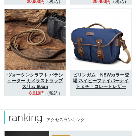
20,900円
（税込）
26,400円
（税込）
ヴォータンクラフト
パラシ
ビリンガム｜NEWカラー登
ューター カメラストラップ
場
ネイビーファイバーナイ
スリム 60cm
トｘチョコレートレザー
8,910円
（税込）
ranking
アクセスランキング