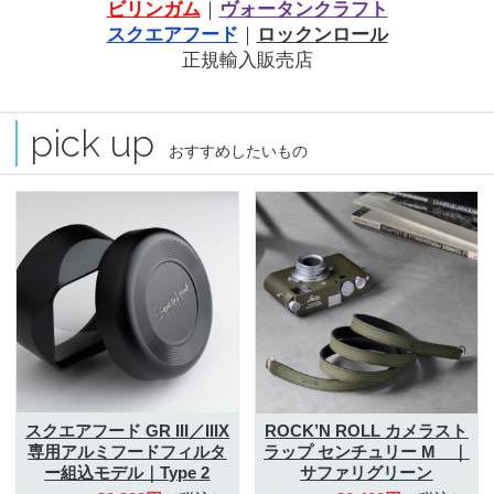
ビリンガム
｜
ヴォータンクラフト
スクエアフード
｜
ロックンロール
正規輸入販売店
pick up
おすすめしたいもの
スクエアフード GR III／IIIX
ROCK’N ROLL カメラスト
専用アルミフード
フィルタ
ラップ
センチュリー M ｜
ー組込モデル｜Type 2
サファリグリーン