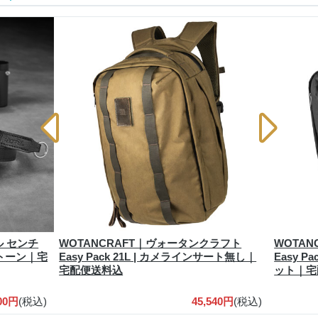
ル センチ
WOTANCRAFT｜ヴォータンクラフト
WOTA
トーン｜宅
Easy Pack 21L | カメラインサート無し｜
Easy P
宅配便送料込
ット｜宅
400円
(税込)
45,540円
(税込)