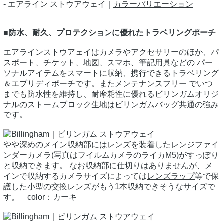
- エアライン ストウアウェイ｜
カラーバリエーション
■防水、耐久、プロテクションに優れたトラベリングポーチ
エアラインストウアェイはカメラやアクセサリーのほか、パ
スポート、チケット、地図、スマホ、筆記用具などの パー
ソナルアイテムをスマートに収納、携行できるトラベリング
＆エブリディポーチです。またメンテナンスフリー でいつ
までも防水性を維持し、耐摩耗性に優れるビリンガムオリジ
ナルのストームブロック生地はビリンガムバッグ共通の強み
です。
やや深めのメイン収納部にはレンズを装着したレンジファイ
ンダーカメラ(写真はフイルムカメラのライカM5)がすっぽり
と収納できます。 なお収納部に仕切りはありませんが、メ
インで収納するカメラサイズによっては
レンズラップ
等で保
護した小型の交換レンズがもう1本収納できそうなサイズで
す。 color：カーキ