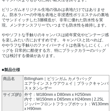
ビリンガムオリジナル生地の強みは表地だけではありませ
ん。防水ラバーの中地を表地と非浸透性ポリエステルの裏地
でサンドイッチした3層構造が、非常に優れた防水性を実
現。メンテナンスフリーでいつまでも防水性を維持します。
ややソフトな手触りのキャンバスは経年変化やビンテージ感
を楽しみたい方におすすめです。 キャンバスと比べれば、
ややラフな手触りのファイバーナイトは色落ちしにくく、バ
ッグを 日常的に酷使する方、特にブラックカラーのバッグ
では検討する価値があります。
■製品仕様
商品名
Billingham｜ビリンガム カメラバッグ
エアライン ストウアウェイ｜ブラックキャンバ
ス x タンレザー
サイズ(約)
外寸：W180mm x D80mm x H250mm
内寸：W150mm x D65mm x H240mm | 2.25L
ジッパーフロントフラップポケット：W130mm
x H90mm