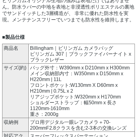
ビリンガムオリジナル生地の強みは表地だけではありませ
ん。防水ラバーの中地を表地と非浸透性ポリエステルの裏地
でサンドイッチした3層構造が、 非常に優れた防水性を実
現。メンテナンスフリーでいつまでも防水性を維持します。
■製品仕様
商品名
Billingham｜ビリンガム カメラバッグ
ビリンガム 307｜ブラックファイバーナイト x
ブラックレザー
サイズ(約)
バッグ外寸：W390mm x D210mm x H300mm
メイン収納部内寸：W350mm x D150mm x
H220mm | 11L
フロントポケット:W130mm X D60mm x
H210mm | 0.75L x 2
リアジップポケット:W320mm x H170mm
ショルダーストラップ：幅50mm x 長さ
1120mm-1610mm
重さ：2000g
収納例
プロ用デジタル一眼レフカメラ＋70-
200mmF2.8クラスを含む2-3本の交換レンズ
対応アク
スーパーフレックスパーテーション