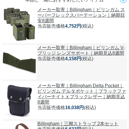
メーカー取寄｜Billingham｜ビリンガム ス
ーパーフレックスパーテーション｜納期目
安8週間
当店販売価格
4,752円
(税込)
メーカー取寄｜Billingham｜ビリンガム V-
ブリッジ レンズサポート｜納期見込8週間
当店販売価格
4,158円
(税込)
メーカー取寄｜Billingham Delta Pocket｜
ビリンガム デルタポケット｜ブラックファ
イバーナイト x ブラックレザー｜納期見込
8週間
当店販売価格
16,038円
(税込)
Billingham｜三脚ストラップ 2本セット