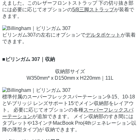
えました。このレザーフロントストラップ 下の切り抜き部
には必要に応じてオプションの
5/8三脚ストラップ
が装着で
きます。
ビリンガム307の左右にオプションで
デルタポケット
が装着
できます。
■ビリンガム 307｜収納
収納部サイズ
W350mm* x D150mm x H220mm｜11L
標準付属のスーパーフレックスパーテーション9-15、10-18
とV-ブリッジ レンズサポート15でメイン収納部をレイアウ
ト。 必要に応じてオプションの各種
スーパーフレックスパ
ーテーション
が追加できます。 メイン収納部のすき間には
タブレットや13インチMacBook Pro(4thジェネレーション以
降の薄型タイプ)が 収納できます。