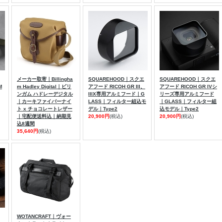
メーカー取寄｜Billingha
SQUAREHOOD｜スクエ
SQUAREHOOD｜スクエ
M
m Hadley Digital｜ビリ
アフード RICOH GR III、
アフード RICOH GR IVシ
ンガム ハドレーデジタル
IIIX専用アルミフード｜G
リーズ専用アルミフード
｜カーキファイバーナイ
LASS｜フィルター組込モ
｜GLASS｜フィルター組
ト x チョコレートレザー
デル｜Type2
込モデル｜Type2
｜宅配便送料込｜納期見
20,900円
(税込)
20,900円
(税込)
込8週間
35,640円
(税込)
WOTANCRAFT｜ヴォー