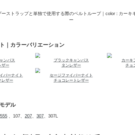
ーストラップと単独で使用する際のベルトループ｜color : カー
ー
ット｜カラーバリエーション
ャンバス
ブラックキャンバス
カーキ
レザー
タンレザー
チョ
イバーナイト
セージファイバーナイト
クレザー
チョコレートレザー
合モデル
555
、107、
207
、
307
、307L