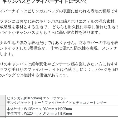
地、キャンバスとファイバーナイトについて
イバーナイトはビリンガムバッグの表面に使われる表地の種類で
ファンにはおなじみのキャンバスは綿とポリエステルの混合素材、
成繊維を素材とする生地で、 どちらも耐久性に非常に優れた生地で
バイトがキャンバスよりもさらに高い耐久性を誇ります。
ナル生地の強みは表地だけではありません。防水ラバーの中地を
ンドイッチした3層構造が、 非常に優れた防水性を実現。メンテ
します。
りのキャンバスは経年変化やビンテージ感を楽しみたい方におすす
ラフな手触りのファイバ ーナイトは色落ちしにくく、バッグを 日
のバッグでは検討する価値があります。
ビリンガム[Billingham] エンドポケット
デルタポケット｜カーキファイバーナイト x チョコレートレザー
本体外寸：W135mm x D60mm x H205mm
本体内寸：W120mm x D40mm x H170mm