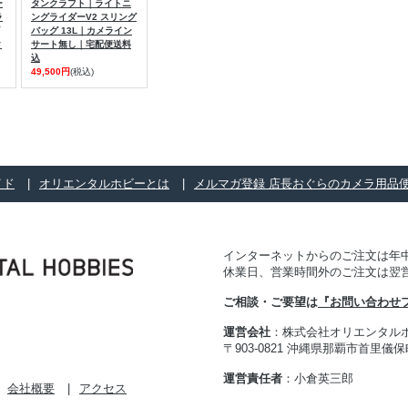
ー
タンクラフト｜ライトニ
ラ
ングライダーV2 スリング
バッグ 13L｜カメライン
ク
サート無し｜宅配便送料
込
49,500円
(税込)
イド
オリエンタルホビーとは
メルマガ登録 店長おぐらのカメラ用品
インターネットからのご注文は年中
休業日、営業時間外のご注文は翌
ご相談・ご要望は
『お問い合わせ
運営会社
：株式会社オリエンタル
〒903-0821 沖縄県那覇市首里儀保町 
運営責任者
：小倉英三郎
会社概要
アクセス