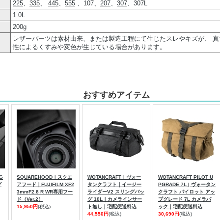
225
、
335
、
445
、
555
、107、
207
、
307
、307L
1.0L
200g
レザーパーツは素材由来、または製造工程にて生じたスレやキズが、 
性によるくすみや変色が生じている場合があります。
おすすめアイテム
G
SQUAREHOOD｜スクエ
WOTANCRAFT｜ヴォー
WOTANCRAFT PILOT U
グ
アフード｜FUJIFILM XF2
タンクラフト｜イージー
PGRADE 7L | ヴォータン
3mmF2.8 R WR専用フー
ライダーV2 スリングバッ
クラフト パイロット アッ
ド（Ver.2）
グ 10L｜カメラインサー
プグレード 7L カメラバ
15,950円
(税込)
ト無し｜宅配便送料込
ック｜宅配便送料込
44,550円
(税込)
30,690円
(税込)