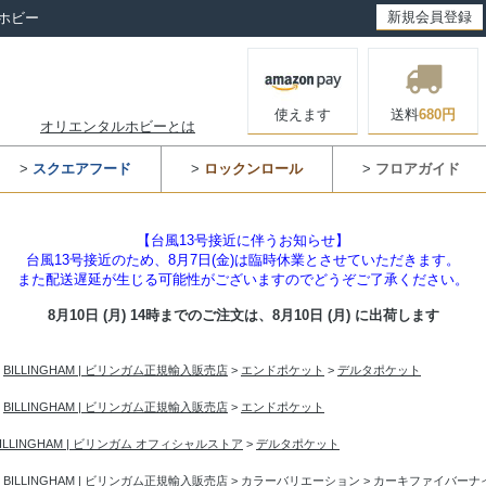
新規会員登録
ホビー
使えます
送料
680円
オリエンタルホビーとは
>
スクエアフード
>
ロックンロール
>
フロアガイド
【台風13号接近に伴うお知らせ】
台風13号接近のため、8月7日(金)は臨時休業とさせていただきます。
また配送遅延が生じる可能性がございますのでどうぞご了承ください。
8月10日 (月) 14時までのご注文は、
8月10日 (月) に出荷します
>
BILLINGHAM | ビリンガム正規輸入販売店
>
エンドポケット
>
デルタポケット
>
BILLINGHAM | ビリンガム正規輸入販売店
>
エンドポケット
BILLINGHAM | ビリンガム オフィシャルストア
>
デルタポケット
>
BILLINGHAM | ビリンガム正規輸入販売店
>
カラーバリエーション
>
カーキファイバーナ