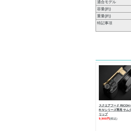
適合モデル
容量(約)
重量(約)
特記事項
スクエアフード RICOH 
R IVシリーズ専用 サム
リップ
9,900円
(税込)