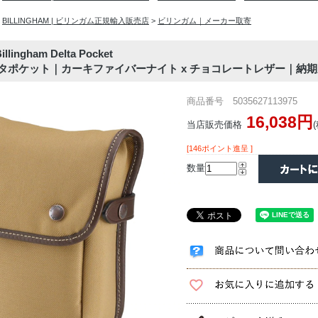
>
BILLINGHAM | ビリンガム正規輸入販売店
>
ビリンガム｜メーカー取寄
ngham Delta Pocket
タポケット｜カーキファイバーナイト x チョコレートレザー｜納期
商品番号 5035627113975
16,038円
当店販売価格
[146ポイント進呈 ]
数量