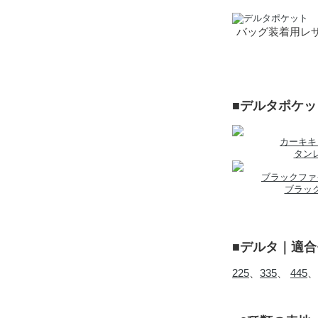
バッグ装着用レザ
■デルタポケ
カーキキ
タン
ブラックファ
ブラッ
■デルタ｜適
225
、
335
、
445
、