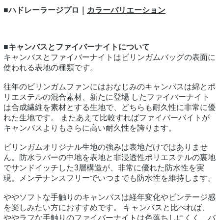
■ハドレーラージプロ｜
カラーバリエーション
■キャンバスとファイバーナイトについて
キャンバスとファイバーナイトはビリンガムバッグの表面に
使われる表地の種類です。
往年のビリンガムファンにはおなじみのキャンバスは綿とポ
リエステルの混合素材、新たに登場 したファイバーナイト
は合成繊維を素材とする生地で、どちらも耐久性に非常に優
れた生地です。 またあえて比較すればファイバーバイトが
キャンバスよりもさらに高い耐久性を誇ります。
ビリンガムオリジナル生地の強みは表地だけではありませ
ん。防水ラバーの中地を表地と非浸透性ポリエステルの裏地
でサンドイッチした3層構造が、非常に優れた防水性を実
現。メンテナンスフリーでいつまでも防水性を維持します。
ややソフトな手触りのキャンバスは経年変化やビンテージ感
を楽しみたい方におすすめです。 キャンバスと比べれば、
ややラフな手触りのファイバーナイトは色落ちしにくく、バ