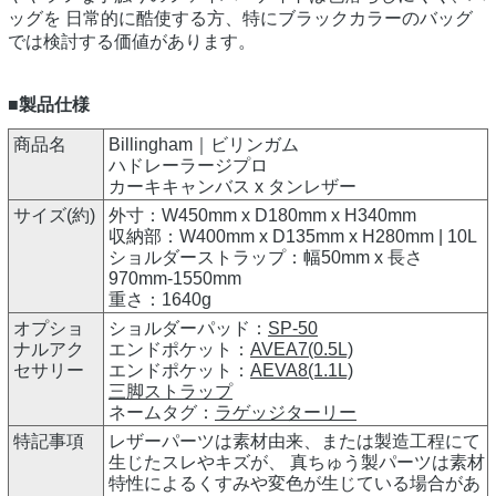
ッグを 日常的に酷使する方、特にブラックカラーのバッグ
では検討する価値があります。
■製品仕様
商品名
Billingham｜ビリンガム
ハドレーラージプロ
カーキキャンバス x タンレザー
サイズ(約)
外寸：W450mm x D180mm x H340mm
収納部：W400mm x D135mm x H280mm | 10L
ショルダーストラップ：幅50mm x 長さ
970mm-1550mm
重さ：1640g
オプショ
ショルダーパッド：
SP-50
ナルアク
エンドポケット：
AVEA7(0.5L)
セサリー
エンドポケット：
AEVA8(1.1L)
三脚ストラップ
ネームタグ：
ラゲッジターリー
特記事項
レザーパーツは素材由来、または製造工程にて
生じたスレやキズが、 真ちゅう製パーツは素材
特性によるくすみや変色が生じている場合があ