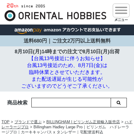
送料680円｜ご注文2万円以上送料無料
8月10日(月)14時までの注文で
8月10日(月)出荷
【台風13号接近に伴うお知らせ】
台風13号接近のため、8月7日(金)は
臨時休業とさせていただきます。
また配送遅延が生じる可能性が
ございますのでどうぞご了承ください。
商品検索
TOP
>
ブランドで選ぶ
>
BILLINGHAM | ビリンガム正規輸入販売店
>
ハド
レーラージプロ
> Billingham Hadley Large Pro｜ビリンガム ハドレーラ
ージプロ｜カーキキャンバス x タンレザー｜宅配便送料込