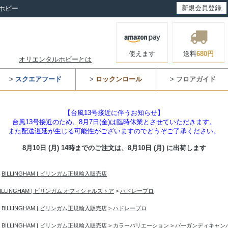
新規会員登録
ホビー
使えます
送料
680円
オリエンタルホビーとは
>
スクエアフード
>
ロックンロール
>
フロアガイド
【台風13号接近に伴うお知らせ】
台風13号接近のため、8月7日(金)は臨時休業とさせていただきます。
また配送遅延が生じる可能性がございますのでどうぞご了承ください。
8月10日 (月) 14時までのご注文は、
8月10日 (月) に出荷します
>
BILLINGHAM | ビリンガム正規輸入販売店
BILLINGHAM | ビリンガム オフィシャルストア
>
ハドレープロ
>
BILLINGHAM | ビリンガム正規輸入販売店
>
ハドレープロ
>
BILLINGHAM | ビリンガム正規輸入販売店
>
カラーバリエーション
>
バーガンディキャン