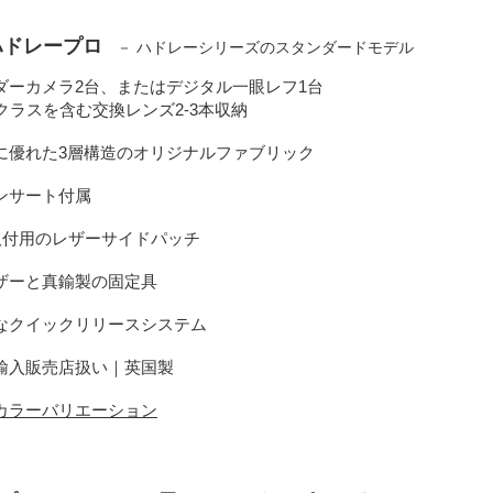
ハドレープロ
－ ハドレーシリーズのスタンダードモデル
ンダーカメラ2台、またはデジタル一眼レフ1台
2.8クラスを含む交換レンズ2-3本収納
性に優れた3層構造のオリジナルファブリック
インサート付属
取付用のレザーサイドパッチ
レザーと真鍮製の固定具
能なクイックリリースシステム
規輸入販売店扱い｜英国製
カラーバリエーション