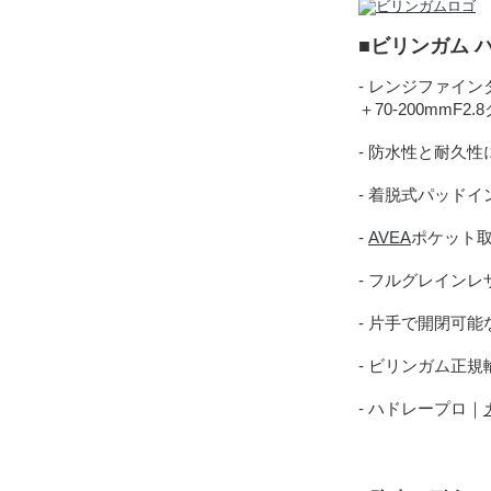
■ビリンガム 
- レンジファイ
＋70-200mmF
- 防水性と耐久
- 着脱式パッド
-
AVEA
ポケット
- フルグレイン
- 片手で開閉可
- ビリンガム正
- ハドレープロ｜