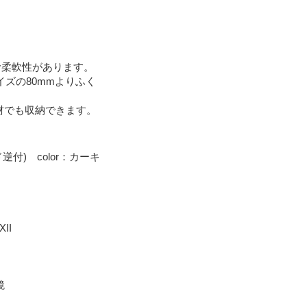
む柔軟性があります。
イズの80mmよりふく
材でも収納できます。
ード逆付) color：カーキ
II
鏡