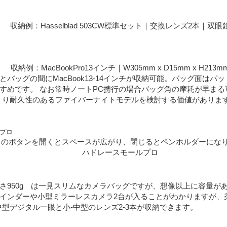
収納例：Hasselblad 503CW標準セット｜交換レンズ2本｜双眼
収納例：MacBookPro13インチ｜W305mm x D15mm x H213m
とバッグの間にMacBook13-14インチが収納可能。バッグ面はパ
すめです。 なお常時ノートPC携行の場合バッグ角の摩耗が早ま
り耐久性のあるファイバーナイトモデルを検討する価値がありま
トのボタンを開くとスペースが広がり、閉じるとペンホルダーになり
ハドレースモールプロ
さ950g は一見スリムなカメラバッグですが、想像以上に容量が
インダーや小型ミラーレスカメラ2台が入ることがわかりますが、
中型デジタル一眼と小-中型のレンズ2-3本が収納できます。