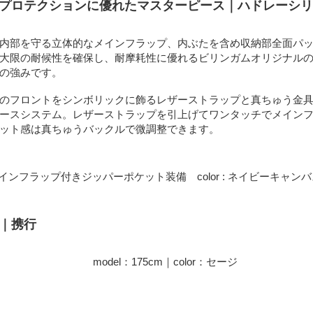
、プロテクションに優れたマスターピース｜ハドレーシ
内部を守る立体的なメインフラップ、内ぶたを含め収納部全面パ
大限の耐候性を確保し、耐摩耗性に優れるビリンガムオリジナル
の強みです。
のフロントをシンボリックに飾るレザーストラップと真ちゅう金
ースシステム。レザーストラップを引上げてワンタッチでメイン
ット感は真ちゅうバックルで微調整できます。
ンフラップ付きジッパーポケット装備 color : ネイビーキャンバ
ロ｜携行
model：175cm｜color：セージ