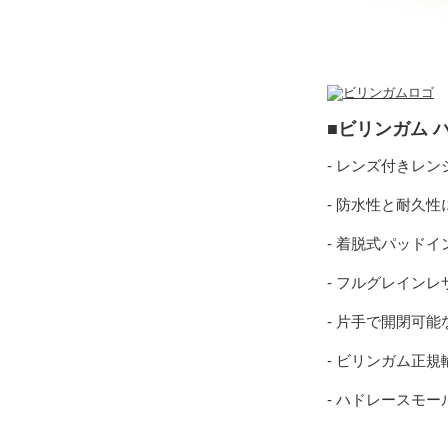
■ビリンガム 
- レンズ付きレ
- 防水性と耐久
- 着脱式パッド
- フルグレイン
- 片手で開閉可
- ビリンガム正
- ハドレースモー