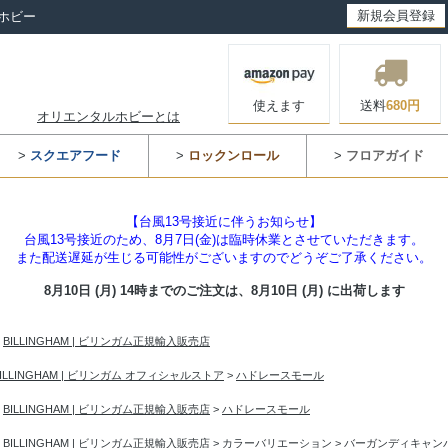
新規会員登録
ホビー
使えます
送料
680円
オリエンタルホビーとは
>
スクエアフード
>
ロックンロール
>
フロアガイド
【台風13号接近に伴うお知らせ】
台風13号接近のため、8月7日(金)は臨時休業とさせていただきます。
また配送遅延が生じる可能性がございますのでどうぞご了承ください。
8月10日 (月) 14時までのご注文は、
8月10日 (月) に出荷します
>
BILLINGHAM | ビリンガム正規輸入販売店
BILLINGHAM | ビリンガム オフィシャルストア
>
ハドレースモール
>
BILLINGHAM | ビリンガム正規輸入販売店
>
ハドレースモール
>
BILLINGHAM | ビリンガム正規輸入販売店
>
カラーバリエーション
>
バーガンディキャン