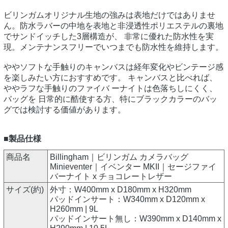
ビリンガムオリジナル生地の強みは表地だけではありませ
ん。防水ラバーの中地を表地と非浸透性ポリエステルの裏地
でサンドイッチした3層構造が、 非常に優れた防水性を実
現。メンテナンスフリーでいつまでも防水性を維持します。
ややソフトな手触りのキャンバスは経年変化やビンテージ感
を楽しみたい方におすすめです。 キャンバスと比べれば、
ややラフな手触りのファイバ ーナイトは色落ちしにくく、
バッグを 日常的に酷使する方、特にブラックカラーのバッ
グでは検討する価値があります。
■製品仕様
商品名
Billingham｜ビリンガム カメラバッグ
Minieventer｜イベンター MKII｜セージファイ
バーナイト x チョコレートレザー
サイズ(約)
外寸：W400mm x D180mm x H320mm
パッドインサート：W340mm x D120mm x
H260mm | 9L
パッドインサート無し：W390mm x D140mm x