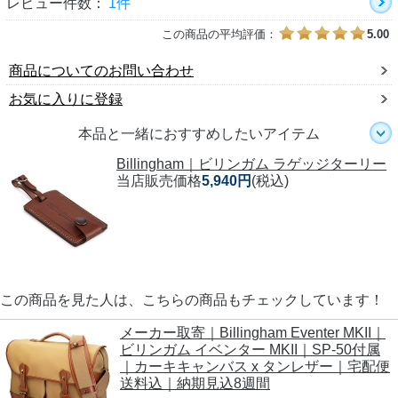
レビュー件数：
1件
この商品の平均評価：
5.00
商品についてのお問い合わせ
お気に入りに登録
本品と一緒におすすめしたいアイテム
Billingham｜ビリンガム ラゲッジターリー
当店販売価格
5,940円
(税込)
この商品を見た人は、こちらの商品もチェックしています！
メーカー取寄｜Billingham Eventer MKII｜
ビリンガム イベンター MKII｜SP-50付属
｜カーキキャンバス x タンレザー｜宅配便
送料込｜納期見込8週間