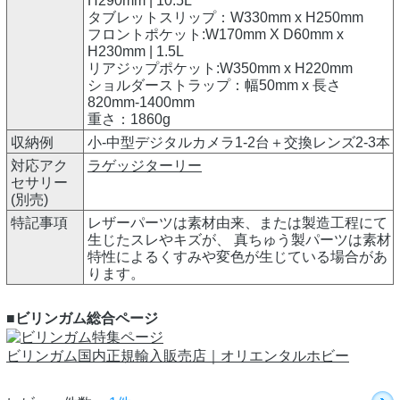
H290mm | 10.5L
タブレットスリップ：W330mm x H250mm
フロントポケット:W170mm X D60mm x
H230mm | 1.5L
リアジップポケット:W350mm x H220mm
ショルダーストラップ：幅50mm x 長さ
820mm-1400mm
重さ：1860g
収納例
小-中型デジタルカメラ1-2台＋交換レンズ2-3本
対応アク
ラゲッジターリー
セサリー
(別売)
特記事項
レザーパーツは素材由来、または製造工程にて
生じたスレやキズが、 真ちゅう製パーツは素材
特性によるくすみや変色が生じている場合があ
ります。
■ビリンガム総合ページ
ビリンガム国内正規輸入販売店｜オリエンタルホビー