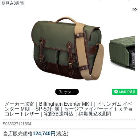
期見込8週間
メーカー取寄｜Billingham Eventer MKII｜ビリンガム イベ
ンター MKII｜SP-50付属｜セージファイバーナイト x チョ
コレートレザー｜宅配便送料込｜納期見込8週間
5035627121864
当店販売価格
124,740円
(税込)