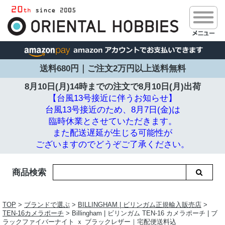
送料680円｜ご注文2万円以上送料無料
8月10日(月)14時までの注文で
8月10日(月)出荷
【台風13号接近に伴うお知らせ】
台風13号接近のため、8月7日(金)は
臨時休業とさせていただきます。
また配送遅延が生じる可能性が
ございますのでどうぞご了承ください。
商品検索
TOP
>
ブランドで選ぶ
>
BILLINGHAM | ビリンガム正規輸入販売店
>
TEN-16カメラポーチ
> Billingham | ビリンガム TEN-16 カメラポーチ | ブ
ラックファイバーナイト ｘ ブラックレザー｜宅配便送料込