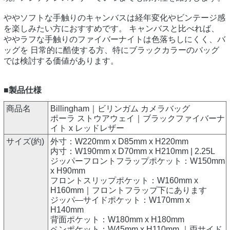
ややソフトな手触りのキャンバスは経年変化やビンテージ感
を楽しみたい方におすすめです。 キャンバスと比べれば、
ややラフな手触りのファイバーナイトは色落ちしにくく、バ
ッグを 日常的に酷使する方、特にブラックカラーのバッグ
では検討する価値があります。
■製品仕様
商品名
Billingham｜ビリンガム カメラバッグ
ポーラ ストウアウェイ｜ブラックファイバーナ
イト x レッドレザー
サイズ(約)
外寸：W220mm x D85mm x H220mm
内寸：W190mm x D70mm x H210mm | 2.25L
ジッパーフロントフラップポケット：W150mm
x H90mm
フロントスリップポケット：W160mm x
H160mm｜フロントフラップ下にあります
ジッパ―サイドポケット：W170mm x
H140mm
背面ポケット：W180mm x H180mm
ペンポケット：W45mm x H110mm ｜両サイド