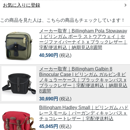
お気に入りに登録
この商品を見た人は、こちらの商品もチェックしています！
メーカー取寄｜Billingham Pola Stowaway
｜ビリンガム ポーラ ストウアウェイ｜セ
ージファイバーナイト x ブラックレザー｜
宅配便送料込｜納期見込8週間
40,590円
(税込)
メーカー取寄｜Billingham Galbin 8
Binocular Case | ビリンガム ガルビン8 ビ
ノキュラーケース｜ブラックキャンバス x
ブラックレザー｜宅配便送料込｜納期見込
8週間
30,690円
(税込)
Billingham Hadley Small｜ビリンガム ハド
レースモール｜バーガンディキャンバスｘ
チョコレートレザー｜宅配便送料込
45,045円
(税込)