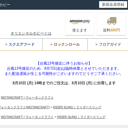
新規会員登録
ホビー
使えます
送料
680円
オリエンタルホビーとは
>
スクエアフード
>
ロックンロール
>
フロアガイド
【台風13号接近に伴うお知らせ】
台風13号接近のため、8月7日(金)は臨時休業とさせていただきます。
また配送遅延が生じる可能性がございますのでどうぞご了承ください。
8月10日 (月) 14時までのご注文は、
8月10日 (月) に出荷します
>
WOTANCRAFT | ヴォータンクラフト
ヴォータンクラフト[WOTANCRAFT]
>
RIDER SLING｜ライダースリング
>
WOTANCRAFT | ヴォータンクラフト
>
RIDER SLING｜ライダースリング