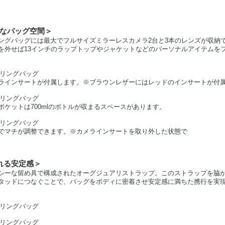
なバッグ空間＞
ングバッグには最大でフルサイズミラーレスカメラ2台と3本のレンズが収納
を外せば13インチのラップトップやジャケットなどのパーソナルアイテムを
ラインサートが付属します。※ブラウンレザーにはレッドのインサートが付
ポケットは700mlのボトルが収まるスペースがあります。
でマチが調整できます。※カメラインサートを取り外した状態で
れる安定感＞
シーな留め具で構成されたオーグジュアリストラップ。このストラップを脇
タッドにつなぐことで、バッグをボディに密着させ安定感に満ちた携行を実
。