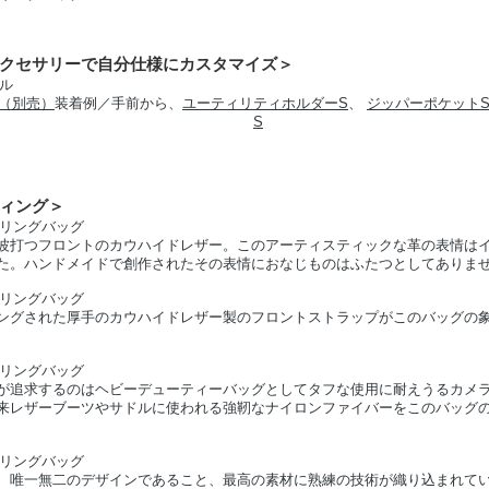
クセサリーで自分仕様にカスタマイズ＞
（別売）
装着例／手前から、
ユーティリティホルダーS
、
ジッパーポケット
S
ィング＞
波打つフロントのカウハイドレザー。このアーティスティックな革の表情は
た。ハンドメイドで創作されたその表情におなじものはふたつとしてありま
ングされた厚手のカウハイドレザー製のフロントストラップがこのバッグの
が追求するのはヘビーデューティーバッグとしてタフな使用に耐えうるカメ
来レザーブーツやサドルに使われる強靭なナイロンファイバーをこのバッグ
、唯一無二のデザインであること、最高の素材に熟練の技術が織り込まれて