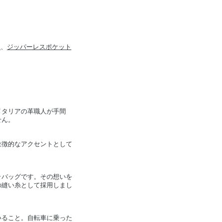
S
、
ジッパーレスポケット
イタリアの革職人が手間
せん。
象徴的なアクセントとして
ラバッグです。その想いを
の縫い糸として採用しまし
いること。自転車に乗った