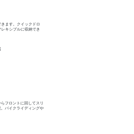
できます。クイックドロ
フレキシブルに収納でき
属
からフロントに回してスリ
現。バイクライディングや