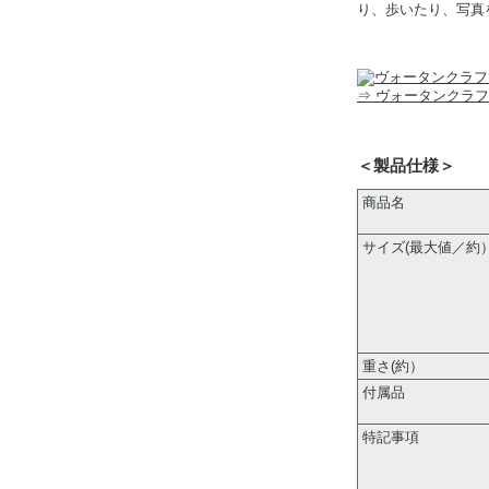
り、歩いたり、写真
⇒ ヴォータンクラ
＜製品仕様＞
商品名
サイズ(最大値／約
重さ(約）
付属品
特記事項