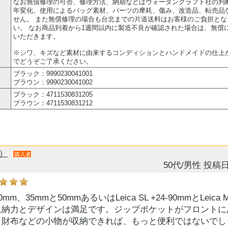
なお無償修理の可否、修理方法、納期などはヴォータンクラフト社の判
年変化、使用によるバッグ素材、パーツの摩耗、傷み、改造品、転売品
せん。 また無償修理の場合も台北までの片道送料はお客様のご負担と
い。 なお商品到着から1週間以内に製造不良が確認された場合は、無償
いただきます。
※シワ、キズなど素材に由来するコンディションとハンドメイドの仕上
でどうぞご了承ください。
ブラック：9990230041001
ブラウン：9990230041002
ブラック：4711530831205
ブラウン：4711530831212
件）
購入者
50代/男性
投稿日
24-90mm、35mmと50mmあるいはLeica SL +24-90mmとLei
収納力とデザインは満足です。ジップポケットがフロントに
も財布などの小物が収納できれば、もっと便利ではないでし