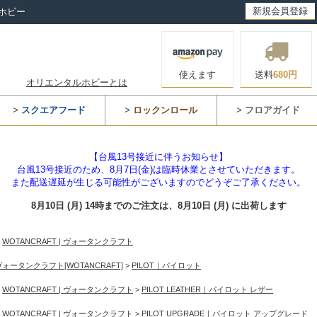
新規会員登録
ホビー
使えます
送料
680円
オリエンタルホビーとは
>
スクエアフード
>
ロックンロール
>
フロアガイド
【台風13号接近に伴うお知らせ】
台風13号接近のため、8月7日(金)は臨時休業とさせていただきます。
また配送遅延が生じる可能性がございますのでどうぞご了承ください。
8月10日 (月) 14時までのご注文は、
8月10日 (月) に出荷します
>
WOTANCRAFT | ヴォータンクラフト
ヴォータンクラフト[WOTANCRAFT]
>
PILOT｜パイロット
>
WOTANCRAFT | ヴォータンクラフト
>
PILOT LEATHER｜パイロット レザー
>
WOTANCRAFT | ヴォータンクラフト
>
PILOT UPGRADE｜パイロット アップグレード