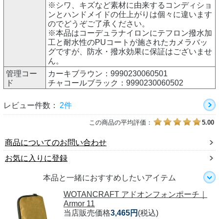
※シワ、キズなど素材に由来するコンディショ
ンとハンドメイドの仕上がりは個々に違います
のでどうぞご了承ください。
※本品はコーデュラナイロンにテフロン撥水加
工と耐水性のPUコートが施されたカメラバッ
グですが、防水・撥水効果に保証はございませ
ん。
管理コー
カーキブラウン：9990230060501
ド
チャコールブラック：9990230060502
レビュー件数：
2件
この商品の平均評価：
5.00
商品についてのお問い合わせ
お気に入りに登録
本品と一緒におすすめしたいアイテム
WOTANCRAFT アドオンフォンポーチ｜
Armor 11
当店販売価格
3,465円
(税込)