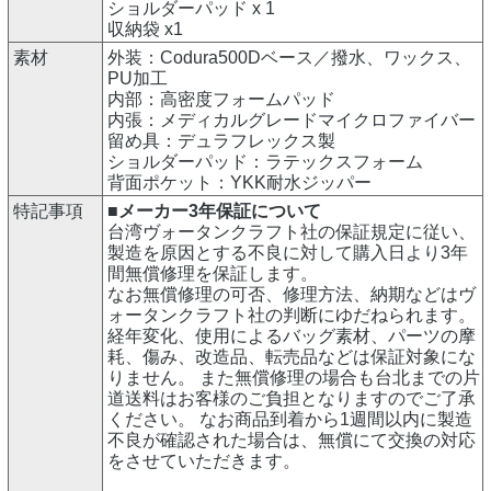
ショルダーパッド x 1
収納袋 x1
素材
外装：Codura500Dベース／撥水、ワックス、
PU加工
内部：高密度フォームパッド
内張：メディカルグレードマイクロファイバー
留め具：デュラフレックス製
ショルダーパッド：ラテックスフォーム
背面ポケット：YKK耐水ジッパー
特記事項
■メーカー3年保証について
台湾ヴォータンクラフト社の保証規定に従い、
製造を原因とする不良に対して購入日より3年
間無償修理を保証します。
なお無償修理の可否、修理方法、納期などはヴ
ォータンクラフト社の判断にゆだねられます。
経年変化、使用によるバッグ素材、パーツの摩
耗、傷み、改造品、転売品などは保証対象にな
りません。 また無償修理の場合も台北までの片
道送料はお客様のご負担となりますのでご了承
ください。 なお商品到着から1週間以内に製造
不良が確認された場合は、無償にて交換の対応
をさせていただきます。