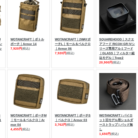
U
WOTANCRAFT｜ボトル
WOTANCRAFT｜2WAYポ
SQUAREHOOD｜スクエ
タン
ポーチ｜Armor 14
ーチL｜モール＆ベルクロ
アフード RICOH GR IVシ
ッ
7,920円
(税込)
｜Armor 06
リーズ専用アルミフード
7,920円
(税込)
｜GLASS｜フィルター組
込モデル｜Type2
20,900円
(税込)
ン
WOTANCRAFT｜ポーチM
WOTANCRAFT｜ポーチS
WOTANCRAFT | パイロ
1
｜モール＆ベルクロ｜Ar
｜ベルクロ｜Armor 03
ット旧モデル用ショルダ
mor 04
3,762円
(税込)
ーストラップ | パッド無
4,455円
(税込)
し
1,650円
(税込)