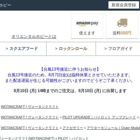
新規会員登録
ホビー
使えます
送料
680円
オリエンタルホビーとは
>
スクエアフード
>
ロックンロール
>
フロアガイド
【台風13号接近に伴うお知らせ】
台風13号接近のため、8月7日(金)は臨時休業とさせていただきます。
また配送遅延が生じる可能性がございますのでどうぞご了承ください。
8月10日 (月) 14時までのご注文は、
8月10日 (月) に出荷します
>
WOTANCRAFT | ヴォータンクラフト
>
WOTANCRAFT | ヴォータンクラフト
>
PILOT UPGRADE｜パイロット アップグレード
>
>
WOTANCRAFT | ヴォータンクラフト
>
アクセサリー
>
アウターモジュール｜Outer Modul
ヴォータンクラフト[WOTANCRAFT]
>
PILOT｜パイロット