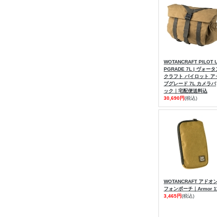
WOTANCRAFT PILOT 
PGRADE 7L | ヴォー
クラフト パイロット ア
プグレード 7L カメラバ
ック｜宅配便送料込
30,690円
(税込)
WOTANCRAFT アドオ
フォンポーチ｜Armor 1
3,465円
(税込)