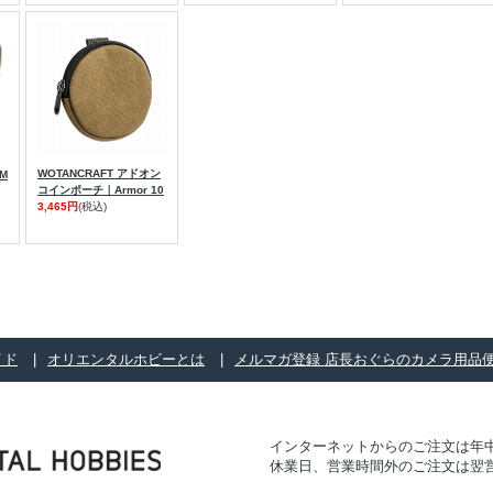
WOTANCRAFT アドオン
M
コインポーチ｜Armor 10
3,465円
(税込)
イド
オリエンタルホビーとは
メルマガ登録 店長おぐらのカメラ用品
インターネットからのご注文は年中
休業日、営業時間外のご注文は翌