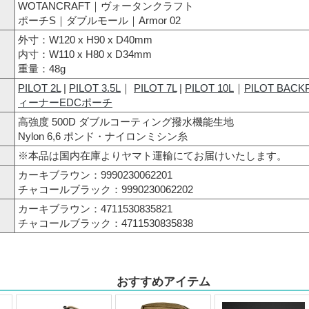
WOTANCRAFT｜ヴォータンクラフト
ポーチS｜ダブルモール｜Armor 02
外寸：W120 x H90 x D40mm
内寸：W110 x H80 x D34mm
重量：48g
PILOT 2L
|
PILOT 3.5L
｜
PILOT 7L
|
PILOT 10L
｜
PILOT BACK
ィーナーEDCポーチ
高強度 500D ダブルコーティング撥水機能生地
Nylon 6,6 ポンド・ナイロンミシン糸
※本品は国内在庫よりヤマト運輸にてお届けいたします。
カーキブラウン：9990230062201
チャコールブラック：9990230062202
カーキブラウン：4711530835821
チャコールブラック：4711530835838
おすすめアイテム