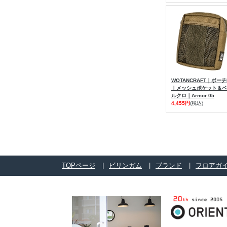
WOTANCRAFT｜ポーチ
｜メッシュポケット＆ベ
ルクロ｜Armor 05
4,455円
(税込)
TOPページ
ビリンガム
ブランド
フロアガ