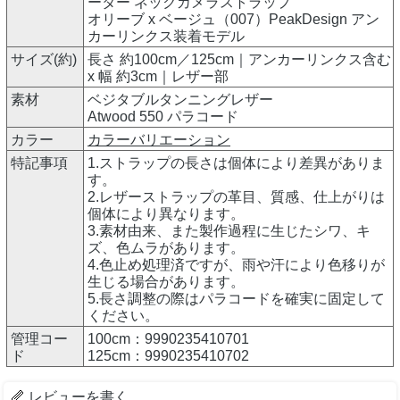
ーター ネックカメラストラップ
オリーブ x ベージュ（007）PeakDesign アン
カーリンクス装着モデル
サイズ(約)
長さ 約100cm／125cm｜アンカーリンクス含む
x 幅 約3cm｜レザー部
素材
ベジタブルタンニングレザー
Atwood 550 パラコード
カラー
カラーバリエーション
特記事項
1.ストラップの長さは個体により差異がありま
す。
2.レザーストラップの革目、質感、仕上がりは
個体により異なります。
3.素材由来、また製作過程に生じたシワ、キ
ズ、色ムラがあります。
4.色止め処理済ですが、雨や汗により色移りが
生じる場合があります。
5.長さ調整の際はパラコードを確実に固定して
ください。
管理コー
100cm：9990235410701
ド
125cm：9990235410702
レビューを書く