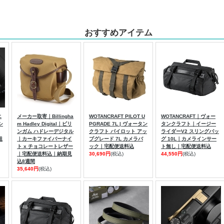
おすすめアイテム
エ
メーカー取寄｜Billingha
WOTANCRAFT PILOT U
WOTANCRAFT｜ヴォー
シ
m Hadley Digital｜ビリ
PGRADE 7L | ヴォータン
タンクラフト｜イージー
ンガム ハドレーデジタル
クラフト パイロット アッ
ライダーV2 スリングバッ
組
｜カーキファイバーナイ
プグレード 7L カメラバ
グ 10L｜カメラインサー
ト x チョコレートレザー
ック｜宅配便送料込
ト無し｜宅配便送料込
｜宅配便送料込｜納期見
30,690円
(税込)
44,550円
(税込)
込8週間
35,640円
(税込)