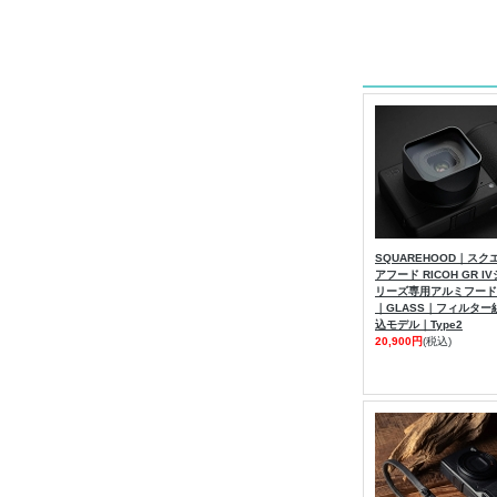
SQUAREHOOD｜スク
アフード RICOH GR IV
リーズ専用アルミフード
｜GLASS｜フィルター
込モデル｜Type2
20,900円
(税込)