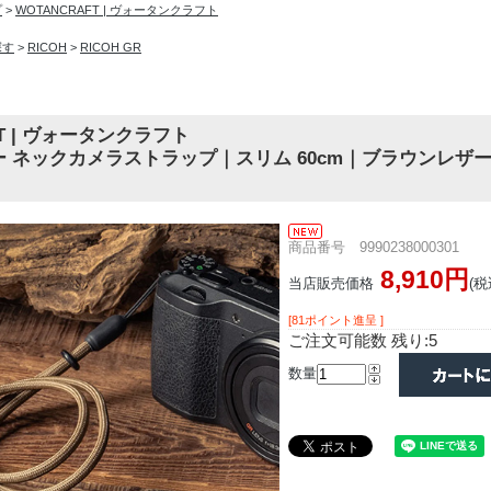
プ
>
WOTANCRAFT | ヴォータンクラフト
探す
>
RICOH
>
RICOH GR
FT | ヴォータンクラフト
 ネックカメラストラップ｜スリム 60cm｜ブラウンレザー
商品番号 9990238000301
8,910円
当店販売価格
(税
[81ポイント進呈 ]
ご注文可能数 残り:5
数量