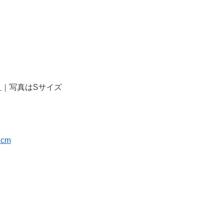
プ
｜写真はSサイズ
cm