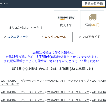
新規会員登録
ホビー
使えます
送料
680円
オリエンタルホビーとは
>
スクエアフード
>
ロックンロール
>
フロアガイド
【台風13号接近に伴うお知らせ】
台風13号接近のため、8月7日(金)は臨時休業とさせていただきます。
また配送遅延が生じる可能性がございますのでどうぞご了承ください。
8月6日 (木) 14時までのご注文は、
8月6日 (木) に出荷します
>
WOTANCRAFT | ヴォータンクラフト
>
WOTANCRAFT｜カメラストラップ
>
WOTANC
トラップ｜ループ
>
WOTANCRAFT | ヴォータンクラフト
>
WOTANCRAFT｜カメラストラップ
>
WOTANC
>
WOTANCRAFT | ヴォータンクラフト
>
WOTANCRAFT｜カメラストラップ
>
WOTANC