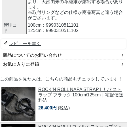
より、天然由来の革繊維が露出する場合があり
ます。
※取付リングなどの仕様が商品写真と違う場合
がございます。
管理コー
100cm：9990310511101
ド
125cm：9990310511102
レビューを書く
商品についてのお問い合わせ
お気に入りに登録
この商品を見た人は、こちらの商品もチェックしています！
ROCK’N ROLL NAPA STRAP | ナパ スト
ラップ ブラック 100cm/125cm｜宅配便送
料込
26,400円
(税込)
ROCK’N ROLL | フィルムストラップ 2 ＜