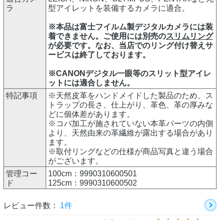
ラ
型アイレットを装備するカメラに適合。
※本品は富士フイルム製デジタルカメラには装
着できません。ご使用には別売の
スリムリング
が必要です。なお、当店でのリング付け替えサ
ービスは終了しております。
※CANONデジタル一眼等のスリット型アイレ
ットには適合しません。
特記事項
※天然皮革をハンドメイドした製品のため、ス
トラップの長さ、仕上がり、革色、革の厚みな
どに個体差があります。
※コバ加工が施されていない本革パーツの内側
より、天然由来の革繊維が露出する場合があり
ます。
※取付リングなどの仕様が商品写真と違う場合
がございます。
管理コー
100cm：9990310600501
ド
125cm：9990310600502
レビュー件数：
1件