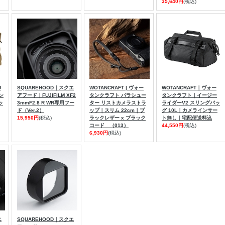
35,640円
(税込)
U
SQUAREHOOD｜スクエ
WOTANCRAFT | ヴォー
WOTANCRAFT｜ヴォー
タン
アフード｜FUJIFILM XF2
タンクラフト パラシュー
タンクラフト｜イージー
ッ
3mmF2.8 R WR専用フー
ター リストカメラストラ
ライダーV2 スリングバッ
ド（Ver.2）
ップ｜スリム 22cm｜ブ
グ 10L｜カメラインサー
15,950円
(税込)
ラックレザー x ブラック
ト無し｜宅配便送料込
コード （013）
44,550円
(税込)
6,930円
(税込)
エ
SQUAREHOOD｜スクエ