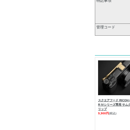
特記事項
管理コード
スクエアフード RICOH 
R IVシリーズ専用 サム
リップ
9,900円
(税込)