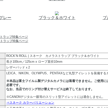
グレー
ブラック＆ホワイト
ブ
ストラップ特集ページ
ROCK’N ROLL | スネーク カメラストラップ ブラック＆ホワイト
長さ100cm／125cm x ロープ直径10mm
レザーパッドｘ2
LEICA、NIKON、OLYMPUS、PENTAXなど丸型アイレットを装備す
※本品は富士フイルム製デジタルカメラには装着できません。ご使用に
必要です。
なお、当店でのリング付け替えサービスは終了しております。
※CANONデジタル一眼等のスリット型アイレットには適合しません。
⇒スネーク カラーバリエーション