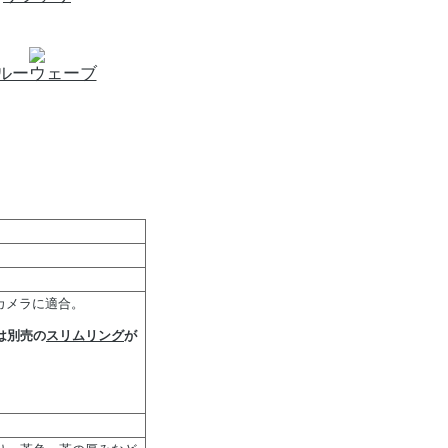
ルーウェーブ
るカメラに適合。
は別売の
スリムリング
が