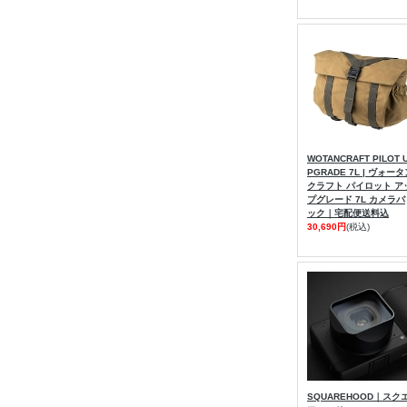
WOTANCRAFT PILOT 
PGRADE 7L | ヴォー
クラフト パイロット ア
プグレード 7L カメラバ
ック｜宅配便送料込
30,690円
(税込)
SQUAREHOOD｜スク