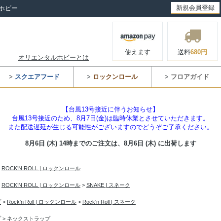
新規会員登録
ホビー
使えます
送料
680円
オリエンタルホビーとは
>
スクエアフード
>
ロックンロール
>
フロアガイド
【台風13号接近に伴うお知らせ】
台風13号接近のため、8月7日(金)は臨時休業とさせていただきます。
また配送遅延が生じる可能性がございますのでどうぞご了承ください。
8月6日 (木) 14時までのご注文は、
8月6日 (木) に出荷します
>
ROCK’N ROLL | ロックンロール
>
ROCK’N ROLL | ロックンロール
>
SNAKE | スネーク
プ
>
Rock'n Roll | ロックンロール
>
Rock'n Roll | スネーク
プ
>
ネックストラップ