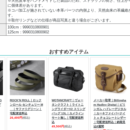
※天然皮革をハンドメイドした製品のため、ストラップの長さ、仕上が
に個体差があります。
※コバ加工が施されていない本革パーツの内側より、天然由来の革繊維
す。
※取付リングなどの仕様が商品写真と違う場合がございます。
100cm：9990310800901
125cm：9990310800902
おすすめアイテム
G
ROCK’N ROLL｜ロック
WOTANCRAFT｜ヴォー
メーカー取寄｜Billingha
グ
ンロール センチュリー M
タンクラフト｜ライトニ
m Hadley Digital｜ビリ
｜サファリグリーン｜
ングライダーV2 スリング
ンガム ハドレーデジタル
宅配便送料込
バッグ 13L｜カメライン
｜カーキファイバーナイ
26,400円
(税込)
サート無し｜宅配便送料
ト x チョコレートレザー
込
｜宅配便送料込｜納期見
49,500円
(税込)
込8週間