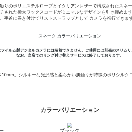
触りのポリエステルロープとイタリアンレザーで構成されたスネ
チされた極太ワックスコードがミニマルなデザインを引き締めま
、手首に巻き付けてリストストラップとして カメラを携行できます。
スネーク カラーバリエーション
士フイルム製デジタルカメラには装着できません。ご使用には別売の
スリムリ
なお、当店でのリング付け替えサービスは終了しております。
さ10mm。シルキーな光沢感と柔らかい肌触りが特徴のポリシルク
カラーバリエーション
ー
ブラック