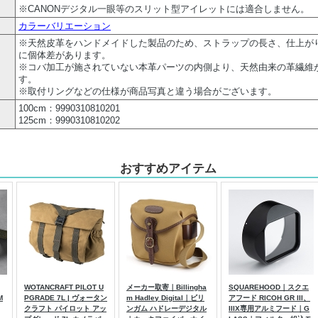
※CANONデジタル一眼等のスリット型アイレットには適合しません。
カラーバリエーション
※天然皮革をハンドメイドした製品のため、ストラップの長さ、仕上が
に個体差があります。
※コバ加工が施されていない本革パーツの内側より、天然由来の革繊維
す。
※取付リングなどの仕様が商品写真と違う場合がございます。
100cm：9990310810201
125cm：9990310810202
おすすめアイテム
WOTANCRAFT PILOT U
メーカー取寄｜Billingha
SQUAREHOOD｜スクエ
M
PGRADE 7L | ヴォータン
m Hadley Digital｜ビリ
アフード RICOH GR III、
クラフト パイロット アッ
ンガム ハドレーデジタル
IIIX専用アルミフード｜G