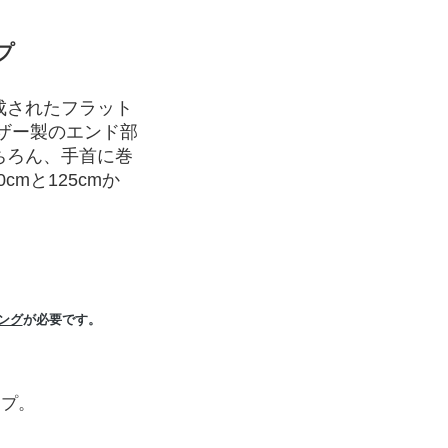
プ
成されたフラット
ザー製のエンド部
ちろん、手首に巻
mと125cmか
ング
が必要です。
ープ。