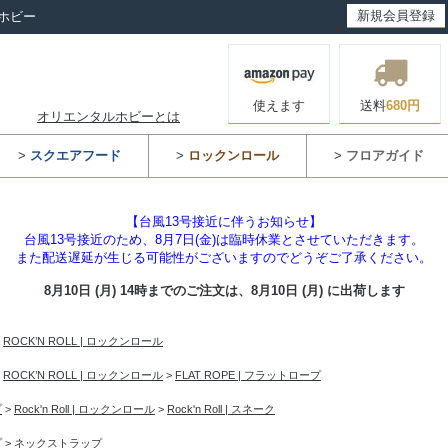
新規会員登録
ホビー
使えます
送料
680円
オリエンタルホビーとは
>
スクエアフード
>
ロックンロール
>
フロアガイド
【台風13号接近に伴うお知らせ】
台風13号接近のため、8月7日(金)は臨時休業とさせていただきます。
また配送遅延が生じる可能性がございますのでどうぞご了承ください。
8月10日 (月) 14時までのご注文は、
8月10日 (月) に出荷します
>
ROCK’N ROLL | ロックンロール
>
ROCK’N ROLL | ロックンロール
>
FLAT ROPE | フラットロープ
プ
>
Rock'n Roll | ロックンロール
>
Rock'n Roll | スネーク
プ
>
ネックストラップ