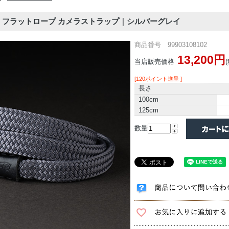
LL | フラットロープ カメラストラップ｜シルバーグレイ
商品番号 99903108102
13,200円
当店販売価格
[120ポイント進呈 ]
長さ
100cm
125cm
数量