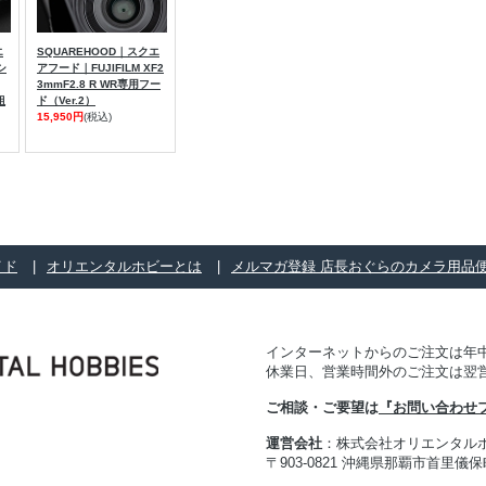
エ
SQUAREHOOD｜スクエ
シ
アフード｜FUJIFILM XF2
3mmF2.8 R WR専用フー
組
ド（Ver.2）
15,950円
(税込)
イド
オリエンタルホビーとは
メルマガ登録 店長おぐらのカメラ用品
インターネットからのご注文は年中
休業日、営業時間外のご注文は翌
ご相談・ご要望は
『お問い合わせ
運営会社
：株式会社オリエンタル
〒903-0821 沖縄県那覇市首里儀保町 