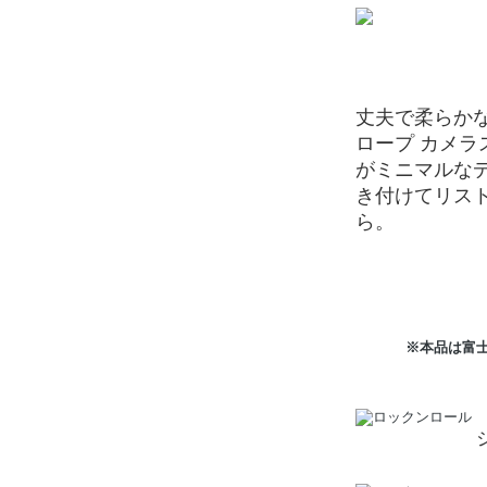
丈夫で柔らか
ロープ カメ
がミニマルな
き付けてリスト
ら。
※本品は富