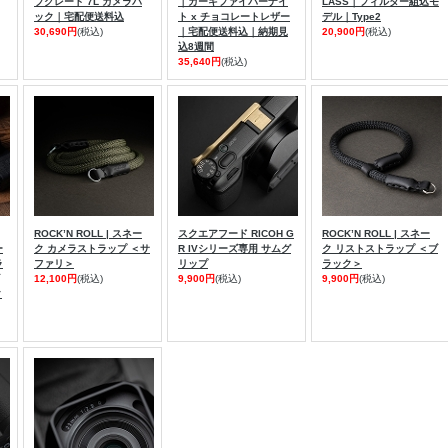
プグレード 7L カメラバ
｜カーキファイバーナイ
LASS｜フィルター組込モ
ック｜宅配便送料込
ト x チョコレートレザー
デル｜Type2
30,690円
(税込)
｜宅配便送料込｜納期見
20,900円
(税込)
込8週間
35,640円
(税込)
ROCK’N ROLL | スネー
スクエアフード RICOH G
ROCK’N ROLL | スネー
ー
ク カメラストラップ ＜サ
R IVシリーズ専用 サムグ
ク リストストラップ ＜ブ
ラ
ファリ＞
リップ
ラック＞
12,100円
(税込)
9,900円
(税込)
9,900円
(税込)
ク