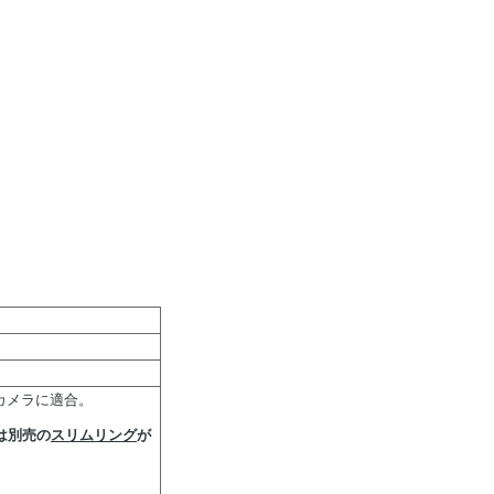
るカメラに適合。
は別売の
スリムリング
が