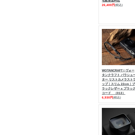
宅配便送料込
26,400円
(税込)
WOTANCRAFT | ヴォー
タンクラフト パラシュ
ター リストカメラスト
ップ｜スリム 22cm｜ブ
ラックレザー x ブラッ
コード （013）
6,930円
(税込)