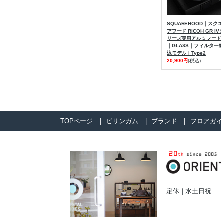
SQUAREHOOD｜スク
アフード RICOH GR IV
リーズ専用アルミフード
｜GLASS｜フィルター
込モデル｜Type2
20,900円
(税込)
TOPページ
ビリンガム
ブランド
フロアガ
定休｜水土日祝