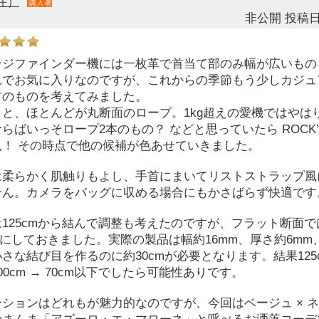
件）
購入者
非公開
投稿日
ンジファインダー機には一枚革で首当て部のみ幅が広いもの
れでお気に入りなのですが、これからの季節もう少しカジュ
材のものを考えてみました。
と、ほとんどが丸断面のロープ。1kg超えの愛機ではやは
ばいっそロープ2本のもの？ などと思っていたら ROCK’N
見！ その時点で他の候補が色あせていきました。
は柔らかく肌触りもよし、手首にまいてリストストラップ風
せん。カメラをバッグに収める場合にもかさばらず快適です
125cmから結んで調整も考えたのですが、フラット断面
0cmにしておきました。実際の製品は幅約16mm、厚さ約6m
さな結び目を作るのに約30cmが必要となります。結果125cm
0cm → 70cm以下でしたら可能性ありです。
ションはどれもが魅力的なのですが、今回はベージュ × 