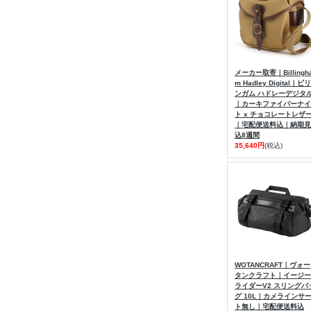
メーカー取寄｜Billingh
m Hadley Digital｜ビリ
ンガム ハドレーデジタ
｜カーキファイバーナイ
ト x チョコレートレザ
｜宅配便送料込｜納期見
込8週間
35,640円
(税込)
WOTANCRAFT｜ヴォー
タンクラフト｜イージー
ライダーV2 スリングバ
グ 10L｜カメラインサ
ト無し｜宅配便送料込