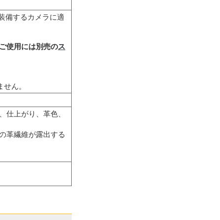
トを装備するカメラに適
ご使用には別売の
ス
ません。
、仕上がり、革色、
の革繊維が露出する