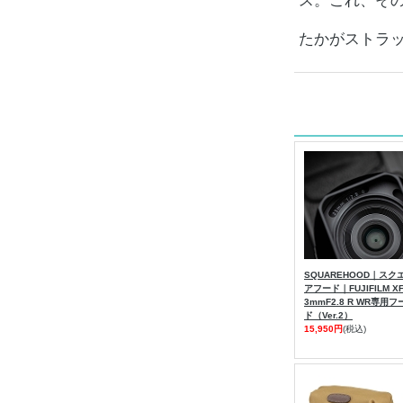
ス。これ、そ
たかがストラ
SQUAREHOOD｜スク
アフード｜FUJIFILM X
3mmF2.8 R WR専用フ
ド（Ver.2）
15,950円
(税込)