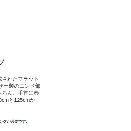
プ
成されたフラット
ザー製のエンド部
ちろん、手首に巻
mと125cmか
ング
が必要です。