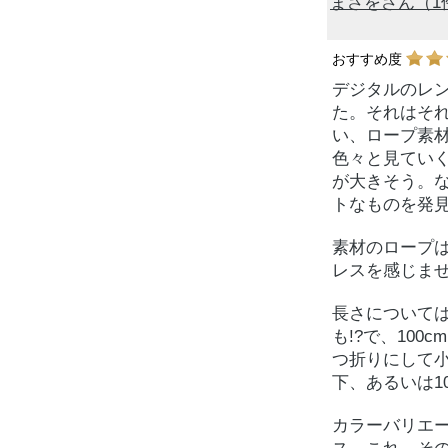
まさをさん（1
おすすめ度
デジタルのレ
た。それはそ
い、ロープ素
色々と見ていく
が大きそう。なら
トなものを発
素材のロープ
レスを感じま
長さについては
も!?で、10
つ折りにして小
下、あるいは10
カラーバリエー