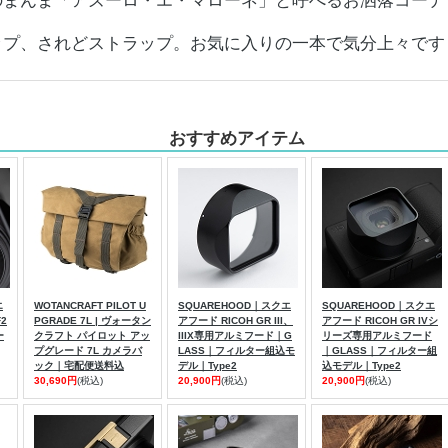
のまんま「アズーロ・エ・マローネ」と呼べるお洒落コーデ
ップ、されどストラップ。お気に入りの一本で気分上々です
おすすめアイテム
エ
WOTANCRAFT PILOT U
SQUAREHOOD｜スクエ
SQUAREHOOD｜スクエ
F2
PGRADE 7L | ヴォータン
アフード RICOH GR III、
アフード RICOH GR IVシ
ー
クラフト パイロット アッ
IIIX専用アルミフード｜G
リーズ専用アルミフード
プグレード 7L カメラバ
LASS｜フィルター組込モ
｜GLASS｜フィルター組
ック｜宅配便送料込
デル｜Type2
込モデル｜Type2
30,690円
(税込)
20,900円
(税込)
20,900円
(税込)