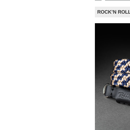
ROCK’N R