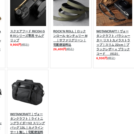
a
スクエアフード RICOH G
ROCK’N ROLL｜ロック
WOTANCRAFT | ヴォー
R IVシリーズ専用 サムグ
ンロール センチュリー M
タンクラフト パラシュー
ル
リップ
｜サファリグリーン｜
ター リストカメラストラ
9,900円
(税込)
宅配便送料込
ップ｜スリム 22cm｜ブ
ー
26,400円
(税込)
ラックレザー x ブラック
コード （013）
6,930円
(税込)
WOTANCRAFT｜ヴォー
タンクラフト｜ライトニ
ッ
ングライダーV2 スリング
ー
バッグ 13L｜カメライン
サート無し｜宅配便送料