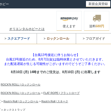
新規会員登録
ホビー
使えます
送料
680円
オリエンタルホビーとは
>
スクエアフード
>
ロックンロール
>
フロアガイド
【台風13号接近に伴うお知らせ】
台風13号接近のため、8月7日(金)は臨時休業とさせていただきます。
また配送遅延が生じる可能性がございますのでどうぞご了承ください。
8月10日 (月) 14時までのご注文は、
8月10日 (月) に出荷します
>
ROCK’N ROLL | ロックンロール
>
ROCK’N ROLL | ロックンロール
>
FLAT ROPE | フラットロープ
プ
>
Rock'n Roll | ロックンロール
>
Rock'n Roll | スネーク
プ
>
ネックストラップ