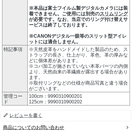
※本品は富士フイルム製デジタルカメラには装
着できません。ご使用には別売の
スリムリング
が必要です。なお、当店でのリング付け替えサ
ービスは終了しております。
※CANONデジタル一眼等のスリット型アイレ
ットには適合しません。
特記事項
※天然皮革をハンドメイドした製品のため、ス
トラップの長さ、仕上がり、革色、革の厚みな
どに個体差があります。
※コバ加工が施されていない本革パーツの内側
より、天然由来の革繊維が露出する場合があり
ます。
※取付リングなどの仕様が商品写真と違う場合
がございます。
管理コー
100cm：9990310900201
ド
125cm：9990310900202
レビューを書く
商品についてのお問い合わせ