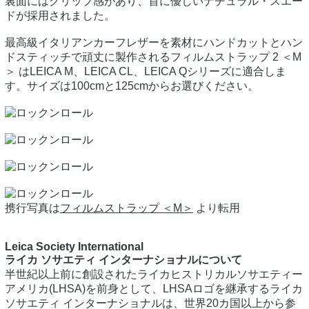
裏面にはグリップ感があり、首に優しいナチュラル・スエー
ドが採用されました。
最高級イタリアンカーフレザーを素材にハンドカットとハン
ドスティッチで頑丈に製作されるフィルムストラップ 2 ＜M
＞ はLEICA M、LEICA CL、LEICA Qシリーズに適合しま
す。サイズは100cmと125cmからお選びください。
携行写真は
フィルムストラップ ＜M＞
より転用
Leica Society International
ライカ ソサエティ インターナショナルについて
半世紀以上前に創設されたライカヒストリカルソサエティー
アメリカ(LHSA)を前身として、LHSAロゴを継承するライカ
ソサエティ インターナショナルは、世界20カ国以上から参