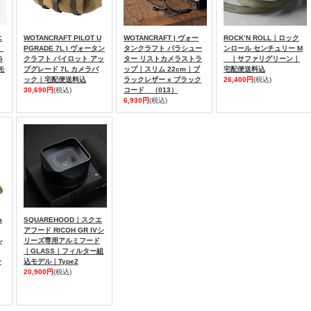
エ
WOTANCRAFT PILOT U
WOTANCRAFT | ヴォー
ROCK’N ROLL｜ロック
、
PGRADE 7L | ヴォータン
タンクラフト パラシュー
ンロール センチュリー M
G
クラフト パイロット アッ
ター リストカメラストラ
｜サファリグリーン｜
モ
プグレード 7L カメラバ
ップ｜スリム 22cm｜ブ
宅配便送料込
ック｜宅配便送料込
ラックレザー x ブラック
26,400円
(税込)
30,690円
(税込)
コード （013）
6,930円
(税込)
a
SQUAREHOOD｜スクエ
アフード RICOH GR IVシ
ル
リーズ専用アルミフード
｜GLASS｜フィルター組
ー
込モデル｜Type2
20,900円
(税込)