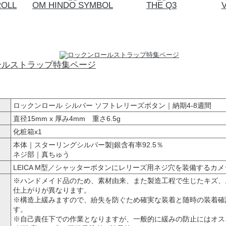
ROLL
OM HINDO SYMBOL
THE Q3
ールストラップ特集ページ
ロックンロール シルバー ソフトレリーズボタン｜納期4-8週間
直径15mm x 厚み4mm 重さ6.5g
化粧箱x1
本体｜スターリングシルバー製|銀含有率92.5％
ネジ部｜真ちゅう
LEICA M型／シャッターボタンにレリーズ用ネジ穴を装備するカメ
※ハンドメイド品のため、素材由来、また製造工程で生じたキズ、
仕上がりが異なります。
※構造上緩みますので、紛失を防ぐため確実な装着と随時の装着確
す。
※自己責任下での作業となりますが、一般的に緩みの防止にはオス