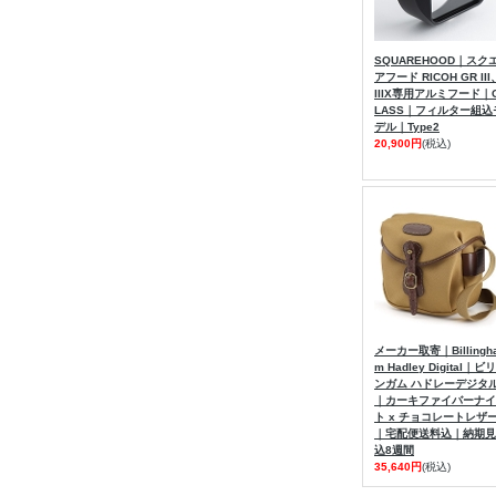
SQUAREHOOD｜スク
アフード RICOH GR III
IIIX専用アルミフード｜
LASS｜フィルター組込
デル｜Type2
20,900円
(税込)
メーカー取寄｜Billingh
m Hadley Digital｜ビリ
ンガム ハドレーデジタ
｜カーキファイバーナイ
ト x チョコレートレザ
｜宅配便送料込｜納期見
込8週間
35,640円
(税込)