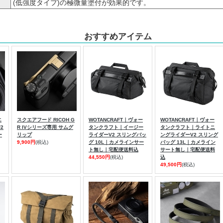
(低強度タイプ)の極微量塗付が効果的です。
おすすめアイテム
エ
スクエアフード RICOH G
WOTANCRAFT｜ヴォー
WOTANCRAFT｜ヴォー
F2
R IVシリーズ専用 サムグ
タンクラフト｜イージー
タンクラフト｜ライトニ
ー
リップ
ライダーV2 スリングバッ
ングライダーV2 スリング
9,900円
(税込)
グ 10L｜カメラインサー
バッグ 13L｜カメライン
ト無し｜宅配便送料込
サート無し｜宅配便送料
44,550円
(税込)
込
49,500円
(税込)