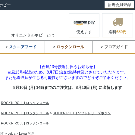
新規会員登録
ホビー
使えます
送料
680円
オリエンタルホビーとは
>
スクエアフード
>
ロックンロール
>
フロアガイド
【台風13号接近に伴うお知らせ】
台風13号接近のため、8月7日(金)は臨時休業とさせていただきます。
また配送遅延が生じる可能性がございますのでどうぞご了承ください。
8月10日 (月) 14時までのご注文は、
8月10日 (月) に出荷します
>
ROCK’N ROLL | ロックンロール
>
ROCK’N ROLL | ロックンロール
>
ROCK’N ROLL | ソフトレリーズボタン
>
ROCK'N ROLL | ロックンロール
探す
>
Leica
>
Leica M型