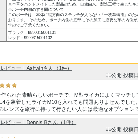
※本革をハンドメイドした製品のため、自然由来、製造工程で生じたキ
※ポーチ内側のすき間について
このポーチは、本体に縦方向のステッチが入らない「一枚革構造」のた
おります。 そのため、ポーチ内側の底部にその加工に必要な革の内側
すのでご了承ください。
ブラック：9990315001101
レッド：9990315001102
ビュー｜Ashwinさん（1件）
非公開
投稿日
で作られた素晴らしいポーチで、M型ライカによくマッチし
F1.4を装着したライカM10を入れても問題ありませんでし
本のレンズを旅行に持って行きたい人には最適なオプション
ビュー｜Dennis Bさん（1件）
非公開
投稿日