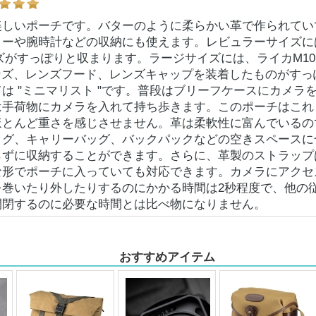
美しいポーチです。バターのように柔らかい革で作られてい
リーや腕時計などの収納にも使えます。レビュラーサイズに
ーズがすっぽりと収まります。ラージサイズには、ライカM1
.4レンズ、レンズフード、レンズキャップを装着したものがす
は "ミニマリスト "です。普段はブリーフケースにカメラ
は手荷物にカメラを入れて持ち歩きます。このポーチはこれ
ほとんど重さを感じさせません。革は柔軟性に富んでいるの
ッグ、キャリーバッグ、バックパックなどの空きスペースに
らずに収納することができます。さらに、革製のストラップ
な形でポーチに入っていても対応できます。カメラにアクセ
を巻いたり外したりするのにかかる時間は2秒程度で、他の
開閉するのに必要な時間とは比べ物になりません。
おすすめアイテム