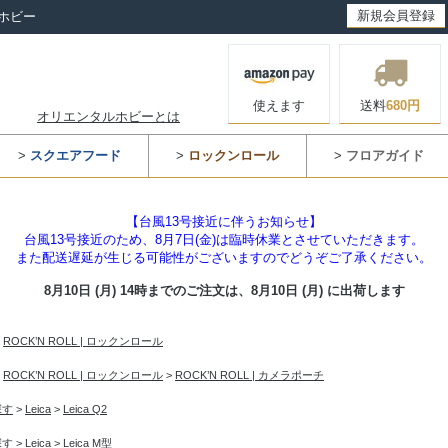
新規会員登録
ホビー
使えます
送料
680円
オリエンタルホビーとは
>
スクエアフード
>
ロックンロール
>
フロアガイド
【台風13号接近に伴うお知らせ】
台風13号接近のため、8月7日(金)は臨時休業とさせていただきます。
また配送遅延が生じる可能性がございますのでどうぞご了承ください。
8月10日 (月) 14時までのご注文は、
8月10日 (月) に出荷します
>
ROCK’N ROLL | ロックンロール
>
ROCK’N ROLL | ロックンロール
>
ROCK’N ROLL | カメラポーチ
探す
>
Leica
>
Leica Q2
探す
>
Leica
>
Leica M型