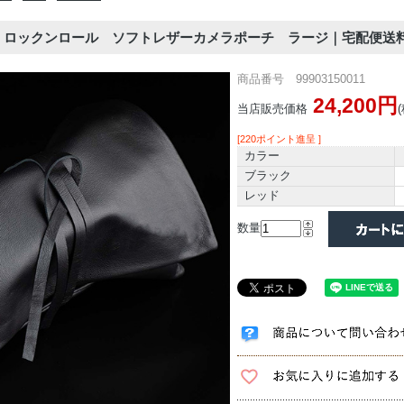
OLL | ロックンロール ソフトレザーカメラポーチ ラージ｜宅配便送
商品番号 99903150011
24,200円
当店販売価格
[220ポイント進呈 ]
カラー
ブラック
レッド
数量