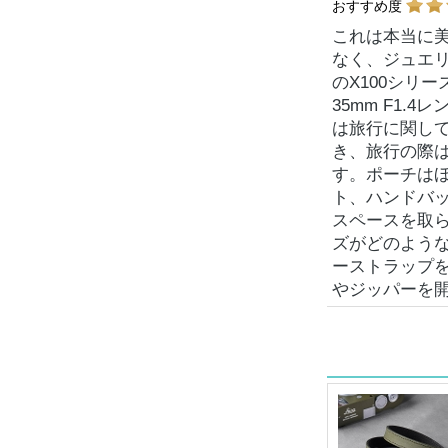
おすすめ度
これは本当に
なく、ジュエ
のX100シリ
35mm F1
は旅行に関して
き、旅行の際
す。ポーチは
ト、ハンドバ
スペースを取
ズがどのよう
ーストラップ
やジッパーを