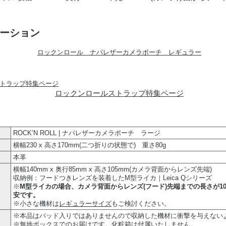
ーション
ロックンロール ナパレザーカメラポーチ レギュラー
ロックンロールストラップ特集ページ
ROCK’N ROLL | ナパレザーカメラポーチ ラージ
横幅230 x 高さ170mm(二つ折りの状態で) 重さ80g
本革
横幅140mm x 奥行85mm x 高さ105mm(カメラ背面からレンズ先端)
収納例：フードつきレンズを装着したM型ライカ｜Leica Qシリーズ
※
M型ライカの場合、カメラ背面からレンズ(フード)先端までの長さが1
安です。
※小さな機材は
レギュラーサイズ
もご検討ください。
※本品はパッド入りではありませんので収納した機材に衝撃を与えない
※無地ボックスでのお届けです。化粧箱は付属いたしません。