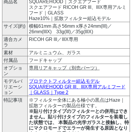
商品名
SQUAREHOOD｜スクエアフード
スクエアフード RICOH GR III、IIIX専用アルミ
フード｜GLASS
Haze10%｜拡散フィルター組込モデル
サイズ(約)
横幅61mm 高さ56mm x厚さ24mm(III)／
26mm(IIIX) 33g(III)／35g(IIIX)
適合カメ
RICOH GR III／IIIX専用
ラ
素材
アルミニュウム、ガラス
付属品
フードキャップ
オプショ
専用リアキャップ（別売パーツ）
ン
モデルバ
プロテクトフィルター組込モデル
リエーシ
SQUAREHOOD GR III、IIIX専用アルミフード
ョン
｜GLASS｜Type 2
特記事項
※フィルター全体にある極小の黒点はHaze｜
拡散フィルターの製品仕様です。
※貼り付けタイプのフィルターとの併用はでき
ません。貼り付けタイプのフィルターを装着し
た状態では、 本製品の光学ガラスと接触し、特
にマクロモードでエラーが発生する原因となり