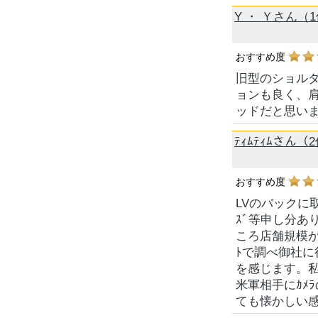
Y ・ Ｙさん（
おすすめ度
旧型のショルダ
ョンも良く、
ッドだと思い
ﾃｨﾑﾃｨﾑさん（
おすすめ度
LVのバックに取
ｽﾞ等申し分あ
ころ店舗規模
ﾄで調べ御社
を感じます。私
米軍相手にｶﾒ
ても懐かしい