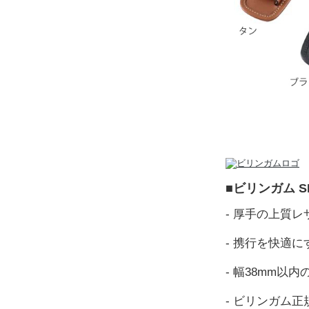
■ビリンガム SP
- 厚手の上質レ
- 携行を快適
- 幅38mm以
- ビリンガム