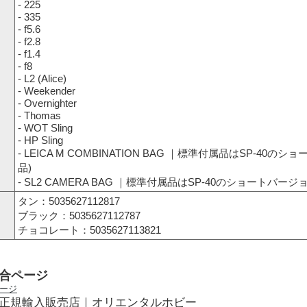
- 225
- 335
- f5.6
- f2.8
- f1.4
- f8
- L2 (Alice)
- Weekender
- Overnighter
- Thomas
- WOT Sling
- HP Sling
- LEICA M COMBINATION BAG ｜標準付属品はSP-40の
品)
- SL2 CAMERA BAG ｜標準付属品はSP-40のショートバージ
タン：5035627112817
ブラック：5035627112787
チョコレート：5035627113821
総合ページ
正規輸入販売店｜オリエンタルホビー