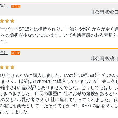
1件）
購入者
非公開
投稿日
ーパッドSP15とは構造や作り、手触りや滑らかさが全く
肩への負担が少ないと思います。とても所有感のある素晴ら
ます。
2件）
購入者
非公開
投稿日
り付けるために購入しました。LVのﾀﾞﾐｴ柄ｼｮﾙﾀﾞｰﾊﾞｯｸのｽﾄ
りません。以前は銀座のL社で購入していましたが、先日久
が縮小され当該製品もありませんでした。どうしてもほしく
に行きつきました。店長の履歴にL社にお勤め経験があると
の父もｶﾒﾗ愛好者で良くL社に連れて行ってくれました。
ﾗの鑑定を商売としていたそうですがﾗｲｶ、ﾛｰﾗｲの話を良く
感じがしました。