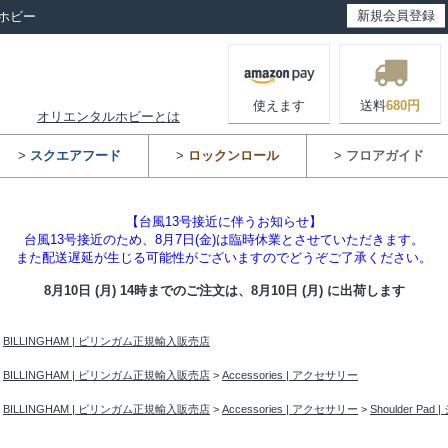
新規会員登録
ホビー
使えます
送料
680円
オリエンタルホビーとは
>
スクエアフード
>
ロックンロール
>
フロアガイド
【台風13号接近に伴うお知らせ】
台風13号接近のため、8月7日(金)は臨時休業とさせていただきます。
また配送遅延が生じる可能性がございますのでどうぞご了承ください。
8月10日 (月) 14時までのご注文は、
8月10日 (月) に出荷します
>
BILLINGHAM | ビリンガム正規輸入販売店
>
BILLINGHAM | ビリンガム正規輸入販売店
>
Accessories | アクセサリー
>
BILLINGHAM | ビリンガム正規輸入販売店
>
Accessories | アクセサリー
>
Shoulder Pa