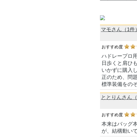
マモさん（1件
おすすめ度
ハドレープロ用
日歩くと肩ひ
いかずに購入
正のため、問題
標準装備をの
ととりんさん（
おすすめ度
本来はバッグ
が、結構動い