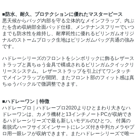
■防水、耐久、プロテクションに優れたマスターピース
悪天候からバッグ内部を守る立体的なメインフラップ、内ぶ
たを含め収納部全面パッド仕様、メンテナンスフリーでいつ
までも防水性を維持し、耐摩耗性に優れるビリンガムオリジ
ナルのストームブロック生地はビリンガムバッグ共通の強み
です。
ハドレーシリーズのフロントをシンボリックに飾るレザース
トラップと真ちゅう金具で構成されるビリンガムクイックリ
リースシステム。 レザーストラップを引上げてワンタッチ
でメインフラップが開閉、またフロント部のフィット感は真
ちゅうバックルで微調整できます。
■ハドレーワン｜特徴
ハドレープロ｜ハドレープロ2020よりひとまわり大きなハ
ドレーワンは、カメラ機材と13インチノートPCが収納でき
るハドレーシリーズで最も新しいモデルのひとつ。 付属の
着脱式ハーフサイズインサートにレンズ付き中判カメラやプ
ロ用一眼レフが収納できます。またハドレーシリーズで唯一