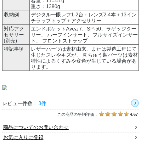
容量：11.55Lg
重さ：1380g
収納例
デジタル一眼レフ1-2台＋レンズ2-4本＋13イン
チラップトップ＋アクセサリー
対応アク
エンドポケット
Avea 7
、
SP-50
、
ラゲッジター
セサリー
リー
、
ハーフインサート
、
フルサイズインサー
(別売)
ト
、
フロントストラップ
特記事項
レザーパーツは素材由来、または製造工程にて
生じたスレやキズが、 真ちゅう製パーツは素材
特性によるくすみや変色が生じている場合があ
ります。
レビュー件数：
3件
この商品の平均評価：
4.67
商品についてのお問い合わせ
お気に入りに登録