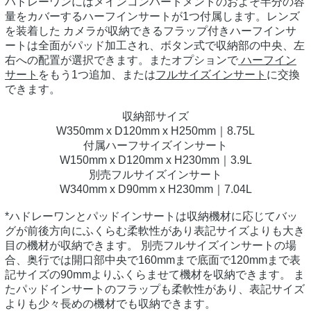
ハドレーワンにはメインコンパートメントのおよそ半分の容
量をカバーするハーフインサートが1つ付属します。レンズ
を装着した カメラが収納できるフラップ付きハーフインサ
ートは全面がパッド加工され、ボタン式で収納部の中央、左
右への配置が選択できます。またオプションで
ハーフイン
サート
をもう1つ追加、または
フルサイズインサート
に交換
できます。
収納部サイズ
W350mm x D120mm x H250mm｜8.75L
付属ハーフサイズインサート
W150mm x D120mm x H230mm｜3.9L
別売フルサイズインサート
W340mm x D90mm x H230mm｜7.04L
*ハドレーワンとパッドインサートは収納機材に応じてバッ
グが前後方向にふくらむ柔軟性があり表記サイズよりも大き
目の機材が収納できます。 別売フルサイズインサートの場
合、奥行では開口部中央で160mmまで底面で120mmまで表
記サイズの90mmよりふくらませて機材を収納できます。 ま
たパッドインサートのフラップも柔軟性があり、表記サイズ
よりも少々長めの機材でも収納できます。