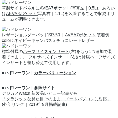
革製サイドパネルに
AVEA7ポケット
(写真左｜0.5L)、あるい
は
AEVA8ポケット
(写真右｜1.1L)を装着することで収納ボリ
ュームが調整できます。
レザーショルダーパッド
SP-50
｜
AVEA7ポケット
装着例
color : ネイビーキャンバスｘチョコレートレザー
標準付属の
ハーフサイズインサート
(左)をもう1つ追加で装
着できます。
フルサイズインサート
(右)は付属ハーフサイズ
インサートと差し替えて使用します。
■ハドレーワン｜
カラーバリエーション
■ハドレーワン｜参照サイト
デジカメWatch 新製品レビュー記事から
「クラシックな見た目そのまま、ノートパソコンに対応」
(外部リンク｜2019年9月掲載記事)