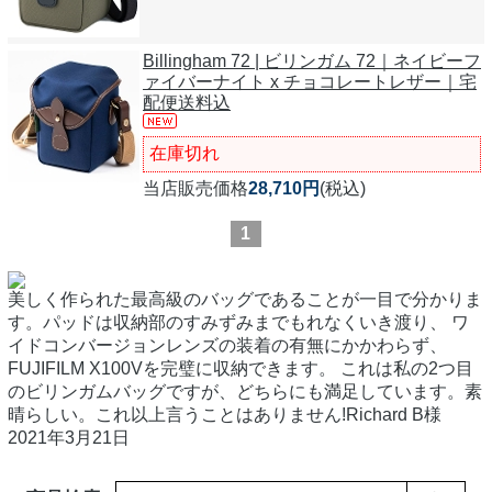
Billingham 72 | ビリンガム 72｜ネイビーフ
ァイバーナイト x チョコレートレザー｜宅
配便送料込
在庫切れ
当店販売価格
28,710円
(税込)
1
美しく作られた最高級のバッグであることが一目で分かりま
す。パッドは収納部のすみずみまでもれなくいき渡り、 ワ
イドコンバージョンレンズの装着の有無にかかわらず、
FUJIFILM X100Vを完璧に収納できます。 これは私の2つ目
のビリンガムバッグですが、どちらにも満足しています。素
晴らしい。これ以上言うことはありません!Richard B様
2021年3月21日