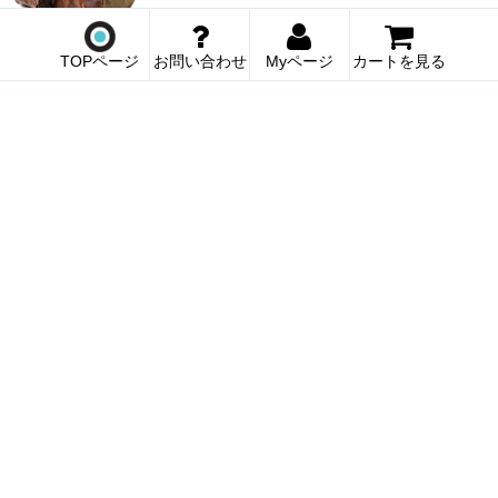
TOPページ
お問い合わせ
Myページ
カートを見る
WOTANCRAFT PILOT UPGRADE 10L ｜
ヴォータンクラフト パイロット アップグ
レード 10L カメラバック｜宅配便送料込
当店販売価格
37,620円
(税込)
WOTANCRAFT PILOT LEATHER 2L | ヴォ
ータンクラフト パイロット レザー 2L カメ
ラバック｜宅配便送料込
当店販売価格
38,610円
(税込)
Billingham Compact Stowaway｜ビリンガ
ム コンパクト ストウアウェイ｜カーキキ
ャンバス x タンレザー｜宅配便送料込
当店販売価格
40,590円
(税込)