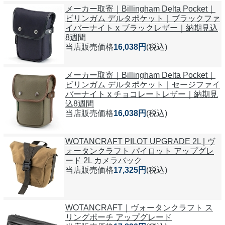
メーカー取寄｜Billingham Delta Pocket｜
ビリンガム デルタポケット｜ブラックファ
イバーナイト x ブラックレザー｜納期見込
8週間
当店販売価格
16,038円
(税込)
メーカー取寄｜Billingham Delta Pocket｜
ビリンガム デルタポケット｜セージファイ
バーナイト x チョコレートレザー｜納期見
込8週間
当店販売価格
16,038円
(税込)
WOTANCRAFT PILOT UPGRADE 2L | ヴ
ォータンクラフト パイロット アップグレ
ード 2L カメラバック
当店販売価格
17,325円
(税込)
WOTANCRAFT｜ヴォータンクラフト ス
リングポーチ アップグレード