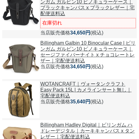
ンガム ガルビン10 ビノキュラーケース｜
ブラックキャンバス x ブラックレザー｜宅
配便送料込
在庫切れ
当店販売価格
34,650円
(税込)
Billingham Galbin 10 Binocular Case | ビリ
ンガム ガルビン10 ビノキュラーケース｜
セージファイバーナイト x チョコレートレ
ザー｜宅配便送料込
当店販売価格
34,650円
(税込)
WOTANCRAFT｜ヴォータンクラフト
Easy Pack 15L | カメラインサート無し｜
宅配便送料込
当店販売価格
35,640円
(税込)
Billingham Hadley Digital｜ビリンガム ハ
ドレーデジタル｜カーキキャンバス x タン
レザー｜宅配便送料込