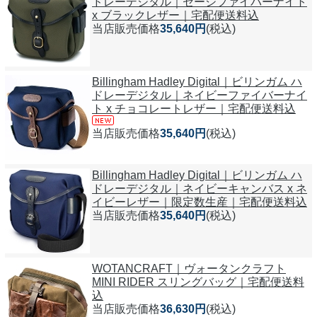
ドレーデジタル｜セージファイバーナイト
x ブラックレザー｜宅配便送料込
当店販売価格
35,640円
(税込)
Billingham Hadley Digital｜ビリンガム ハ
ドレーデジタル｜ネイビーファイバーナイ
ト x チョコレートレザー｜宅配便送料込
当店販売価格
35,640円
(税込)
Billingham Hadley Digital｜ビリンガム ハ
ドレーデジタル｜ネイビーキャンバス x ネ
イビーレザー｜限定数生産｜宅配便送料込
当店販売価格
35,640円
(税込)
WOTANCRAFT｜ヴォータンクラフト
MINI RIDER スリングバッグ｜宅配便送料
込
当店販売価格
36,630円
(税込)