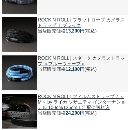
ROCK’N ROLL | フラットロープ カメラス
トラップ ｜ブラック
当店販売価格
13,200円
(税込)
ROCK’N ROLL | スネーク カメラストラッ
プ ＜ブルーウェーブ＞
当店販売価格
12,100円
(税込)
ROCK’N ROLL | フィルムストラップ 2 ＜
M＞ by ライカ ソサエティ インターナショ
ナル 100cm/125cm｜宅配便送料込
当店販売価格
24,200円
(税込)