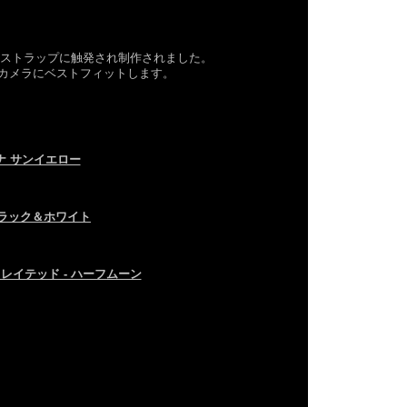
ラストラップに触発され制作されました。
カメラにベストフィットします。
ナ サンイエロー
ブラック＆ホワイト
レイテッド - ハーフムーン