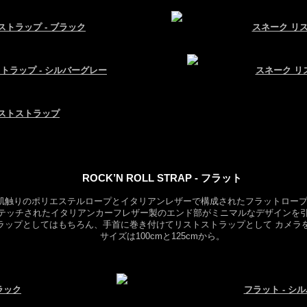
ストラップ - ブラック
スネーク リス
トラップ - シルバーグレー
スネーク リ
ストストラップ
ROCK’N ROLL STRAP - フラット
肌触りのポリエステルロープとイタリアンレザーで構成されたフラットロープ
テッチされたイタリアンカーフレザー製のエンド部がミニマルなデザインを
ラップとしてはもちろん、手首に巻き付けてリストストラップとして カメラ
サイズは100cmと125cmから。
ラック
フラット - シ