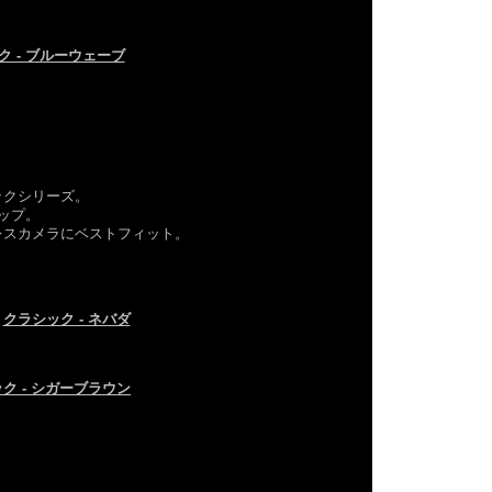
ク - ブルーウェーブ
ックシリーズ。
ップ。
レスカメラにベストフィット。
クラシック - ネバダ
ク - シガーブラウン