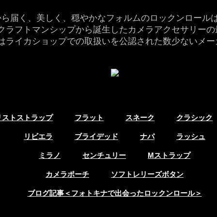
から届く、美しく、穏やかなフォルムのロックンロール
クラフトマンシップから誕生したカメラアクセサリーの
はライカショップでの取扱いを公認された数少ないメー
リストストラップ
フラット
スネーク
クラシック
リビエラ
ブライデッド
ナパ
ラッシュ
ミラノ
センチュリー
Mストラップ
カメラポーチ
ソフトレリーズボタン
ブログ記事＜フォトキナで出会ったロックンロール＞