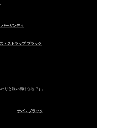
り。
- バーガンディ
リストストラップ ブラック
ふわりと軽い着け心地です。
ナパ - ブラック