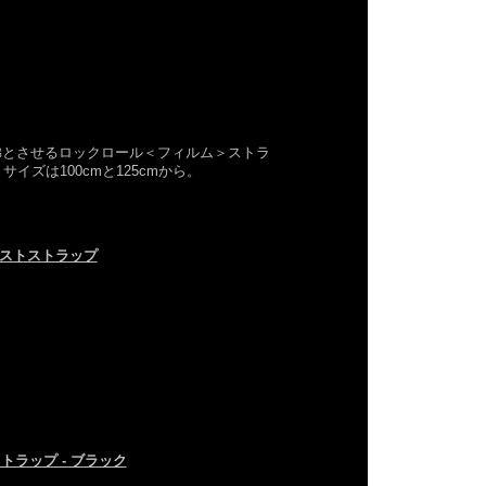
彿とさせるロックロール＜フィルム＞ストラ
ズは100cmと125cmから。
ストストラップ
トラップ - ブラック