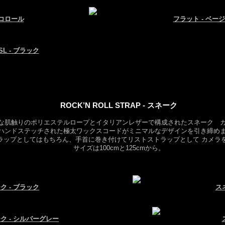
リコロール
フラット - ベージ
L - ブラック
ROCK’N ROLL STRAP - スネーク
な肌触りのポリエステルロープとイタリアンレザーで構成されたスネーク 
ハンドステッチされた極太ワックスコードがミニマルなデザインを引き締め
ラップとしてはもちろん、手首に巻き付けてリストストラップとして カメラ
サイズは100cmと125cmから。
ク - ブラック
ス
ク - シルバーグレー