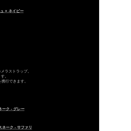
ュ × ネイビー
カメラストラップ。
ます。
を携行できます。
ネーク - グレー
スネーク - サファリ