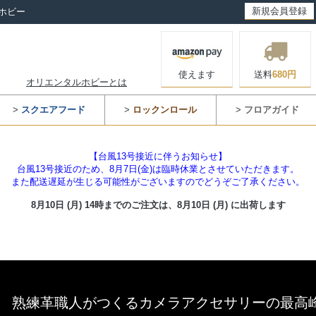
新規会員登録
ホビー
使えます
送料
680円
オリエンタルホビーとは
>
スクエアフード
>
ロックンロール
>
フロアガイド
【台風13号接近に伴うお知らせ】
台風13号接近のため、8月7日(金)は臨時休業とさせていただきます。
また配送遅延が生じる可能性がございますのでどうぞご了承ください。
8月10日 (月) 14時までのご注文は、
8月10日 (月) に出荷します
熟練革職人がつくるカメラアクセサリーの最高