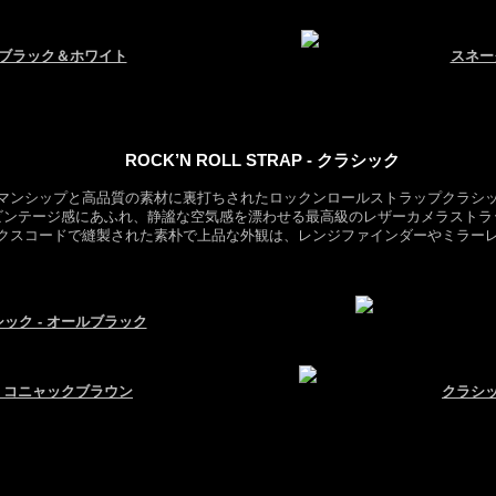
- ブラック＆ホワイト
スネー
ROCK’N ROLL STRAP - クラシック
マンシップと高品質の素材に裏打ちされたロックンロールストラップクラシ
ビンテージ感にあふれ、静謐な空気感を漂わせる最高級のレザーカメラストラ
クスコードで縫製された素朴で上品な外観は、レンジファインダーやミラー
ック - オールブラック
- コニャックブラウン
クラシッ