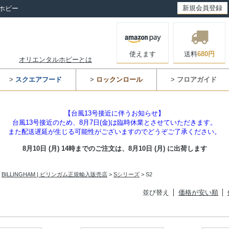
新規会員登録
ホビー
使えます
送料
680円
オリエンタルホビーとは
>
スクエアフード
>
ロックンロール
>
フロアガイド
【台風13号接近に伴うお知らせ】
台風13号接近のため、8月7日(金)は臨時休業とさせていただきます。
また配送遅延が生じる可能性がございますのでどうぞご了承ください。
8月10日 (月) 14時までのご注文は、
8月10日 (月) に出荷します
>
BILLINGHAM | ビリンガム正規輸入販売店
>
Sシリーズ
> S2
並び替え
価格が安い順