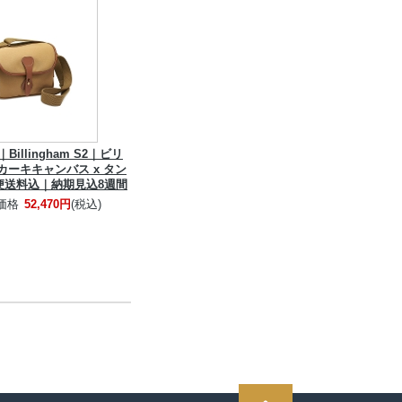
illingham S2｜ビリ
カーキキャンバス x タン
便送料込｜納期見込8週間
価格
52,470円
(税込)