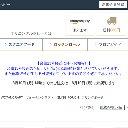
新規会員登録
ホビー
使えます
送料
680円
オリエンタルホビーとは
>
スクエアフード
>
ロックンロール
>
フロアガイド
【台風13号接近に伴うお知らせ】
台風13号接近のため、8月7日(金)は臨時休業とさせていただきます。
また配送遅延が生じる可能性がございますのでどうぞご了承ください。
8月10日 (月) 14時までのご注文は、
8月10日 (月) に出荷します
>
WOTANCRAFT | ヴォータンクラフト
> SLING POUCH | スリングポーチ
並び替え
価格が安い順