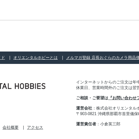
イド
オリエンタルホビーとは
メルマガ登録 店長おぐらのカメラ用品
インターネットからのご注文は年中
休業日、営業時間外のご注文は翌
ご相談・ご要望は
『お問い合わせ
運営会社
：株式会社オリエンタル
〒903-0821 沖縄県那覇市首里儀保町 
運営責任者
：小倉英三郎
会社概要
アクセス