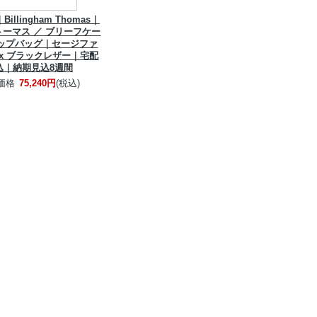
llingham Thomas｜
ーマス ／ ブリーフケー
ップバッグ｜セージファ
x ブラックレザー｜宅配
込｜納期見込8週間
価格
75,240円
(税込)