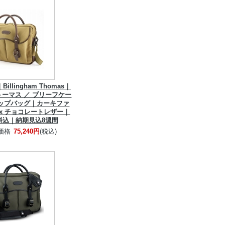
llingham Thomas｜
ーマス ／ ブリーフケー
ップバッグ｜カーキファ
x チョコレートレザー｜
料込｜納期見込8週間
価格
75,240円
(税込)