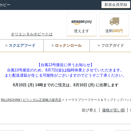
新規会員登録
ホビー
使えます
送料
680円
オリエンタルホビーとは
>
スクエアフード
>
ロックンロール
>
フロアガイド
【台風13号接近に伴うお知らせ】
台風13号接近のため、8月7日(金)は臨時休業とさせていただきます。
また配送遅延が生じる可能性がございますのでどうぞご了承ください。
8月10日 (月) 14時までのご注文は、
8月10日 (月) に出荷します
>
BILLINGHAM | ビリンガム正規輸入販売店
> トーマスブリーフケース＆ラップトップバッ
並び替え
価格が安い順