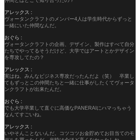
仲間とはどこで知り合ったの？
アレックス :
ヴォータンクラフトのメンバー4人は学生時代からずっと
一緒にいた仲間なんだ。
おぐら :
ヴォータンクラフトの企画、デザイン、製作はすべて自分
たちでやってるそうだけど、大学ではアートとかデザイン
を専攻してたの？
アレックス :
実はね、みんなビジネス専攻だったんだよ（笑） 卒業し
てもずっとこの仲間たちと一緒に仕事がしたくてヴォータ
ンクラフトが出来たんだ。
おぐら :
でも大学卒業して直ぐに高価なPANERAIにハマっちゃう
なんてすごいね。
アレックス :
いやそんことないんだ。コツコツお金貯めてお目当てのモ
デルを買ったんだ。当時は今ほど高くなかったしね。