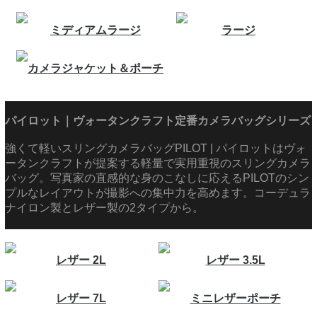
ミディアムラージ
ラージ
カメラジャケット＆ポーチ
パイロット｜ヴォータンクラフト定番カメラバッグシリーズ
強くて軽いスリングカメラバッグPILOT | パイロットはヴォ
ータンクラフトが提案する軽量で実用重視のスリングカメラ
バッグ。写真家の直感的な身のこなしに応えるPILOTのシン
プルなレイアウトが撮影への集中力を高めます。コーデュラ
ナイロン製とレザー製の2タイプから。
レザー 2L
レザー 3.5L
レザー 7L
ミニレザーポーチ