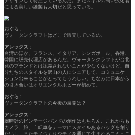
デザインして特注しているんだ。またスキルの高い技術者
による美しい縫製も大切だと思っている。
おぐら :
ヴォータンクラフトはどこで販売しているの。
アレックス :
台湾のほか、フランス、イタリア、シンガポール、香港、
韓国に販売代理店があるんだ。ヴォータンクラフトが台北
発のブランドとは認識されないことが少なくないけど、自
分たちのスタイルを沢山の人にシェアして、コミュニケー
ション出来ることがとってもうれしい。ちなみに日本から
の引き合いはオリエンタルホビーが初めて。
おぐら :
ヴォータンクラフトの今後の展開は？
アレックス :
腕時計のビンテージバンドの創作はもちろん、これからも
カメラ、旅、自転車をテーマにスタイルあるバッグを創り
たいし、またモノづくりやモノを通じて生まれるコミュニ