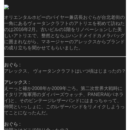
オリエンタルホビーのバイヤー兼店長おぐらが台北老街の
一角にあるヴォータンクラフトのアトリエを初めて訪ねた
のは2016年2月。古いビルの1階をリノベーションした美
しいアトリエで、整然とならぶハンドメイドカメラバッグ
に囲まれながら、マネージャーのアレックスからブランド
の成り立ちを聞かせてもらいました。
おぐら :
アレックス、 ヴォータンクラフトはいつ頃はじまったの？
アレックス :
えーっと確か2008年か2009年ごろ。第二次世界大戦時に
イタリア海軍用のダイバーズウォッチ、PANERAI(パネラ
イ)と、そのビンテージレザーバンドにはまっちゃって、
仲間といっしょに、このレザーバンドをリメイクしようっ
てことになったんだ。
おぐら :