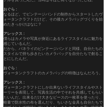
おぐら :
なるほど。でビンテージバンドの制作からスタートしたヴ
ォータンクラフトだけど、その後カメラバッグづくりを始
めたきっかけはなに？
アレックス :
僕らはカメラや写真が身近にあるライフスタイルに魅力を
感じているんだ。
だから、パネライのビンテージバンドと同様、自分たちの
スタイルで持ち歩きたいカメラバッグを自分たちで創るこ
とにしたんだ。
おぐら :
ヴォータンクラフトのカメラバッグの特徴はなんだろう。
アレックス :
ヴォータンクラフトにしか出来ないライフスタイルやスト
ーリーを表現して、写真生活の中でそれを共感してもらい
たいんだ。出来るだけ大きなピースの一枚革を使ったり、
軽量で防水性の布を選んだり、ちいさな金具も自分たちで