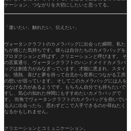
ケーション、つながりを大切にしたいと思ってる。
「逢いたい、触れたい、伝えたい」
ヴォータンクラフトのカメラバッグに出会った瞬間、私た
ちが感じた気持ちです。彼らは自分たちのカメラバッグを
プロダクションと呼ばず、クリエーションと呼びます。 そ
の言葉通り、ヴォータンクラフトのハンドメイドカメラバ
ッグは創造力がみなぎっています。才能に恵まれ、スタイ
ル、情熱、喜びと夢を持って台北から世界につながる工房
の想いが宿っています。 そしてこのカメラバッグには人を
つなげる力があるようです。もちろん自分でも持ちたいで
すし、気心の知れた仲間にもすすめたいカメラバッグで
す。 街角でヴォータンクラフトのカメラバッグを担いでい
る人に出会ったら、思わずどこで入手できるのか尋ねたく
なるかもしれません。
クリエーションとコミュニケーション。