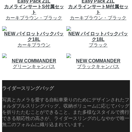
Easy Pack 21L
Easy Pack 21L
カメラインサートS付属セッ
カメラインサートM付属セッ
ト
ト
カーキブラウン・ブラック
カーキブラウン・ブラック
NEW パイロットバックパッ
NEW パイロットバックパッ
ク18L
ク18L
カーキブラウン
ブラック
NEW COMMANDER
NEW COMMANDER
グリーンキャンバス
ブラックキャンバス
ライダースリングバッグ
写真とカメラを愛する自転車乗りのためにデザインされたフ
ォルダブルスリングバッグ。収納ボリュームに応じてバッグ
を折りたたむことができること、また多様なスタイルで携行
できる順応性の高さが、ライダースリングのしなやかで唯一
無二のフォルムに織り込まれています。