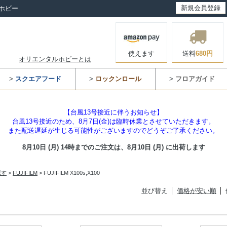
新規会員登録
ホビー
使えます
送料
680円
オリエンタルホビーとは
>
スクエアフード
>
ロックンロール
>
フロアガイド
【台風13号接近に伴うお知らせ】
台風13号接近のため、8月7日(金)は臨時休業とさせていただきます。
また配送遅延が生じる可能性がございますのでどうぞご了承ください。
8月10日 (月) 14時までのご注文は、
8月10日 (月) に出荷します
探す
>
FUJIFILM
> FUJIFILM X100s,X100
並び替え
価格が安い順