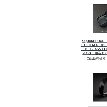
SQUAREHOO
FUJIFILM X1
ード｜GLASS｜C
ィルター組込モ
当店販売価格