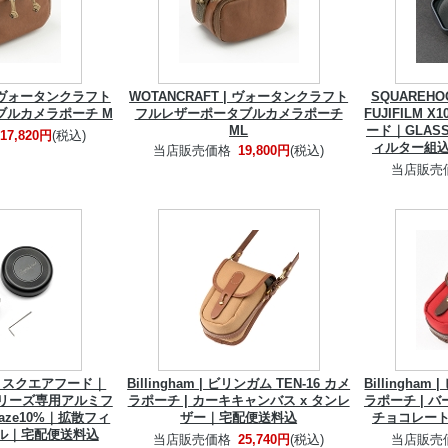
 | ヴォータンクラフト
WOTANCRAFT | ヴォータンクラフト
SQUARE
ブルカメラポーチ M
フルレザーポータブルカメラポーチ
FUJIFILM
ML
ード｜GLAS
17,820円
(税込)
ィルター組
当店販売価格
19,800円
(税込)
当店販売
D｜スクエアフード｜
Billingham | ビリンガム TEN-16 カメ
Billingham
00シリーズ専用アルミフ
ラポーチ | カーキキャンバス x タンレ
ラポーチ | 
aze10%｜拡散フィ
ザー｜宅配便送料込
チョコレー
ル｜宅配便送料込
当店販売価格
25,740円
(税込)
当店販売