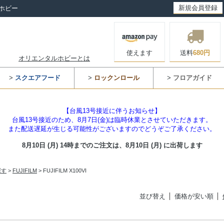
新規会員登録
ホビー
使えます
送料
680円
オリエンタルホビーとは
>
スクエアフード
>
ロックンロール
>
フロアガイド
【台風13号接近に伴うお知らせ】
台風13号接近のため、8月7日(金)は臨時休業とさせていただきます。
また配送遅延が生じる可能性がございますのでどうぞご了承ください。
8月10日 (月) 14時までのご注文は、
8月10日 (月) に出荷します
探す
>
FUJIFILM
> FUJIFILM X100VI
並び替え
価格が安い順
表示