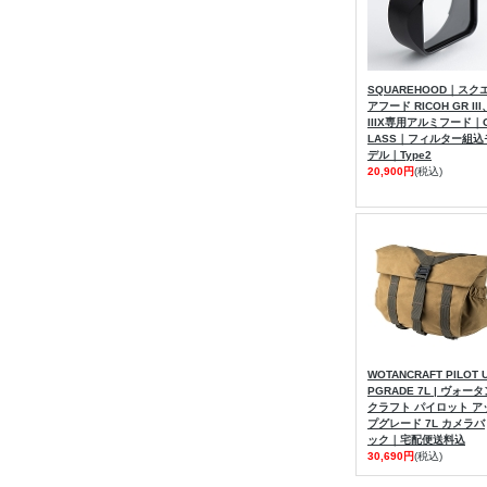
SQUAREHOOD｜スク
アフード RICOH GR III
IIIX専用アルミフード｜
LASS｜フィルター組込
デル｜Type2
20,900円
(税込)
WOTANCRAFT PILOT 
PGRADE 7L | ヴォー
クラフト パイロット ア
プグレード 7L カメラバ
ック｜宅配便送料込
30,690円
(税込)