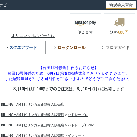
新規会員登録
ホビー
使えます
送料
680円
オリエンタルホビーとは
>
スクエアフード
>
ロックンロール
>
フロアガイド
【台風13号接近に伴うお知らせ】
台風13号接近のため、8月7日(金)は臨時休業とさせていただきます。
また配送遅延が生じる可能性がございますのでどうぞご了承ください。
8月10日 (月) 14時までのご注文は、
8月10日 (月) に出荷します
>
BILLINGHAM | ビリンガム正規輸入販売店
>
BILLINGHAM | ビリンガム正規輸入販売店
>
ハドレープロ
>
BILLINGHAM | ビリンガム正規輸入販売店
>
ハドレープロ2020
>
BILLINGHAM | ビリンガム正規輸入販売店
>
インサート