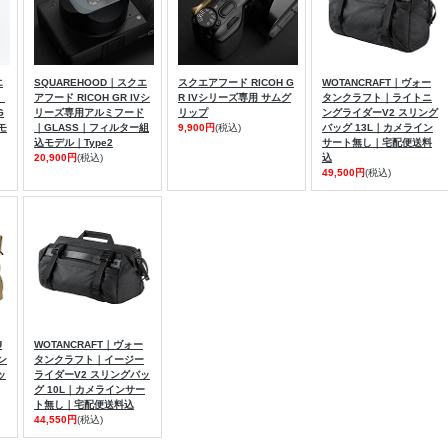
エ
SQUAREHOOD｜スクエ
スクエアフード RICOH G
WOTANCRAFT｜ヴォー
、
アフード RICOH GR IVシ
R IVシリーズ専用 サムグ
タンクラフト｜ライトニ
G
リーズ専用アルミフード
リップ
ングライダーV2 スリング
モ
｜GLASS｜フィルター組
9,900円
(税込)
バッグ 13L｜カメライン
込モデル｜Type2
サート無し｜宅配便送料
20,900円
(税込)
込
49,500円
(税込)
U
WOTANCRAFT｜ヴォー
タン
タンクラフト｜イージー
ッ
ライダーV2 スリングバッ
グ 10L｜カメラインサー
ト無し｜宅配便送料込
44,550円
(税込)