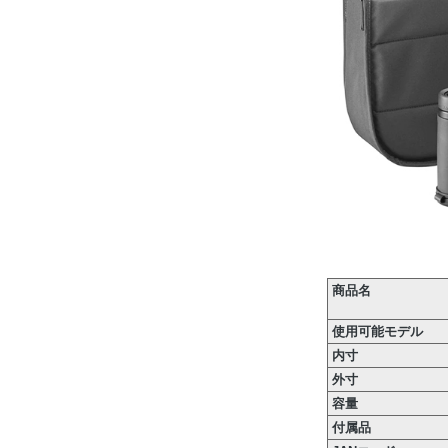
商品名
使用可能モデル
内寸
外寸
容量
付属品