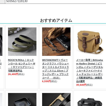
5035627118130
おすすめアイテム
エ
ROCK’N ROLL｜ロック
WOTANCRAFT | ヴォー
メーカー取寄｜Billingha
F2
ンロール センチュリー M
タンクラフト パラシュー
m Hadley Digital｜ビリ
ー
｜サファリグリーン｜
ター リストカメラストラ
ンガム ハドレーデジタル
宅配便送料込
ップ｜スリム 22cm｜ブ
｜カーキファイバーナイ
26,400円
(税込)
ラックレザー x ブラック
ト x チョコレートレザー
コード （013）
｜宅配便送料込｜納期見
6,930円
(税込)
込8週間
35,640円
(税込)