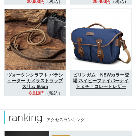
20,900円
（税込）
26,400円
（税込）
ヴォータンクラフト
パラシ
ビリンガム｜NEWカラー登
ューター カメラストラップ
場
ネイビーファイバーナイ
スリム 60cm
トｘチョコレートレザー
8,910円
（税込）
ranking
アクセスランキング