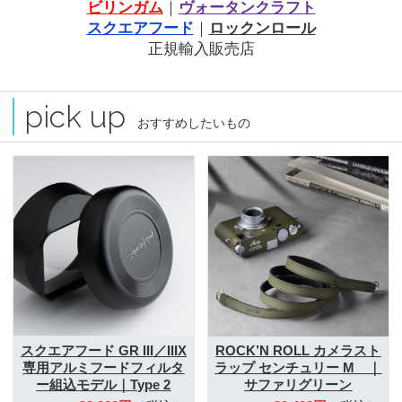
ビリンガム
｜
ヴォータンクラフト
スクエアフード
｜
ロックンロール
正規輸入販売店
pick up
おすすめしたいもの
スクエアフード GR III／IIIX
ROCK’N ROLL カメラスト
専用アルミフード
フィルタ
ラップ
センチュリー M ｜
ー組込モデル｜Type 2
サファリグリーン