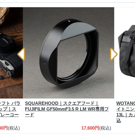
ラフト パラ
SQUAREHOOD｜スクエアフード｜
WOTA
ップ｜ス
FUJIFILM GF50mmF3.5 R LM WR専用フ
イトニン
 グレーコー
ード
13L｜
込
930円
(税込)
17,600円
(税込)