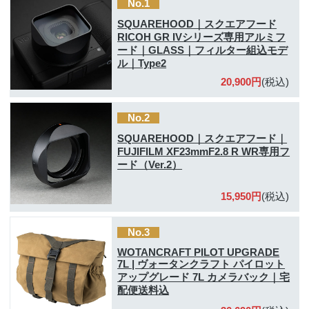
No.1
SQUAREHOOD｜スクエアフード
RICOH GR IVシリーズ専用アルミフ
ード｜GLASS｜フィルター組込モデ
ル｜Type2
20,900円
(税込)
No.2
SQUAREHOOD｜スクエアフード｜
FUJIFILM XF23mmF2.8 R WR専用フ
ード（Ver.2）
15,950円
(税込)
No.3
WOTANCRAFT PILOT UPGRADE
7L | ヴォータンクラフト パイロット
アップグレード 7L カメラバック｜宅
配便送料込