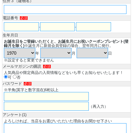
住所３（建物名）
電話番号
必須
-
-
生年月日
お誕生日をご登録いただくと、お誕生月にお祝いクーポンプレゼント(登
録月を除く)
※誕生月に新規会員登録の場合、翌年同月に発行。
年
月
日
※設定すると変更できません
メールマガジンの購読
必須
人気商品や限定商品の入荷情報などをいち早くお知らせいたします！
可
否
パスワード
必須
※半角(英字と数字混在)6桁以上
（再入力）
アンケート(1)
よろしければ、当店をお選びいただいた理由をお聞かせ下さい