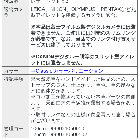
付属品
レザーパッドｘ2
適合カメ
LEICA、NIKON、OLYMPUS、PENTAXなど丸
ラ
型アイレットを装備するカメラに適合。
※本品は富士フイルム製デジタルカメラには装
着できません。ご使用には別売の
スリムリング
が必要です。なお、当店でのリング付け替えサ
ービスは終了しております。
※CANONデジタル一眼等のスリット型アイレ
ットには適合しません。
カラー
⇒Classic カラーバリエーション
特記事項
※天然皮革をハンドメイドした製品のため、ス
トラップの長さ、仕上がり、革色、革の厚みな
どに個体差があります。
※コバ加工が施されていない本革パーツの内側
より、天然由来の革繊維が露出する場合があり
ます。
※取付リングなどの仕様が商品写真と違う場合
がございます。
管理コー
100cm：9990310500501
ド
125cm：9990310500502