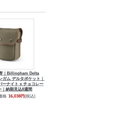
illingham Delta
ビリンガム デルタポケット｜
ーナイト x チョコレー
ー｜納期見込8週間
価格
16,038円
(税込)