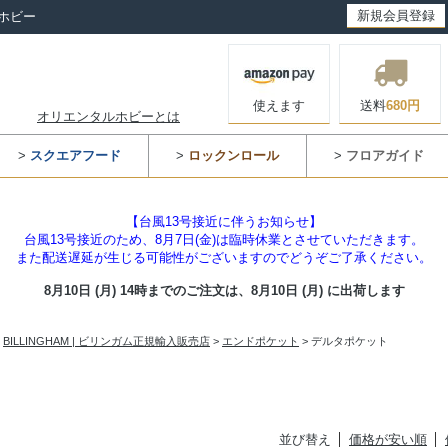
新規会員登録
ホビー
使えます
送料
680円
オリエンタルホビーとは
>
スクエアフード
>
ロックンロール
>
フロアガイド
【台風13号接近に伴うお知らせ】
台風13号接近のため、8月7日(金)は臨時休業とさせていただきます。
また配送遅延が生じる可能性がございますのでどうぞご了承ください。
8月10日 (月) 14時までのご注文は、
8月10日 (月) に出荷します
>
BILLINGHAM | ビリンガム正規輸入販売店
>
エンドポケット
> デルタポケット
並び替え
価格が安い順