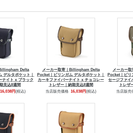
ingham Delta
メーカー取寄｜Billingham Delta
メーカー取寄｜B
ガム デルタポケット｜
Pocket｜ビリンガム デルタポケット｜
Pocket｜
ナイト x ブラック
カーキファイバーナイト x チョコレー
セージファイバ
期見込8週間
トレザー｜納期見込8週間
トレザ
16,038円
(税込)
当店販売価格
16,038円
(税込)
当店販売