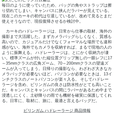
毎日のように使っていたため、バッグの角やストラップは擦
り切れてしまい、キャンバスに挟んだラバーが見えている。
現在このカーキの初代は引退しているが、改めて見るとまだ
使えそうなので、現役復帰させるか検討中。
カーキのハドレーラージは、日常から仕事の取材、海外の
撮影まで大活躍した。まずカメラバッグらしくなく、質感も
高いので、カジュアルだけでなくフォーマルな場所でも違和
感がない。海外でもカメラを収納すれば、まるで現地の人の
ように振舞える。 ハドレーラージは、とにかく収納力が凄
い。標準ズームが付いた縦位置グリップ無しの一眼レフに17
～35mmクラスの広角ズーム、70～200mmクラスの望遠ズ
ームが入ってしまう。日帰りの撮影なら、わざわざ大きなカ
メラバッグが必要ないほど。パソコンが必要なときは、13イ
ンチクラスのノートパソコンが楽々入る。 そしてハドレー
ラージを含め、ビリンガムの良さは防水性がとても高いこと
だ。キャンバスとキャンバスの間にラバーがあるため中まで
浸透しにくく、土砂降りの雨でも機材を確実に保護してくれ
る。日常に、取材に、旅に、最適と言えるバッグだ。
ビリンガム ハドレーラージ 商品情報