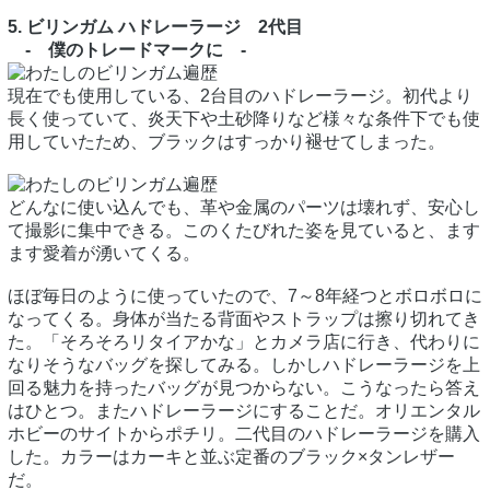
5. ビリンガム ハドレーラージ 2代目
- 僕のトレードマークに -
現在でも使用している、2台目のハドレーラージ。初代より
長く使っていて、炎天下や土砂降りなど様々な条件下でも使
用していたため、ブラックはすっかり褪せてしまった。
どんなに使い込んでも、革や金属のパーツは壊れず、安心し
て撮影に集中できる。このくたびれた姿を見ていると、ます
ます愛着が湧いてくる。
ほぼ毎日のように使っていたので、7～8年経つとボロボロに
なってくる。身体が当たる背面やストラップは擦り切れてき
た。「そろそろリタイアかな」とカメラ店に行き、代わりに
なりそうなバッグを探してみる。しかしハドレーラージを上
回る魅力を持ったバッグが見つからない。こうなったら答え
はひとつ。またハドレーラージにすることだ。オリエンタル
ホビーのサイトからポチリ。二代目のハドレーラージを購入
した。カラーはカーキと並ぶ定番のブラック×タンレザー
だ。