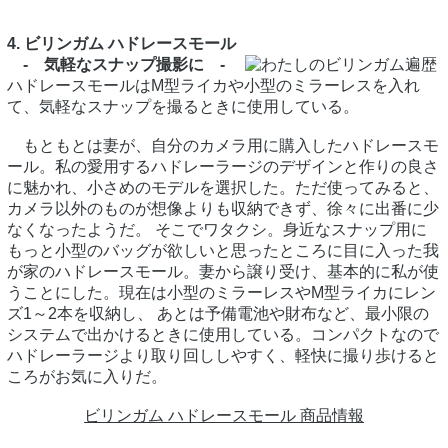
4. ビリンガム ハドレースモール
- 気軽なスナップ撮影に -
ハドレースモールはM型ライカや小型のミラーレスを入れ
て、気軽なスナップを撮るときに使用している。
もともとは妻が、自分のカメラ用に購入したハドレースモ
ール。私の愛用するハドレーラージのデザインと作りの良さ
に魅かれ、小さめのモデルを選択した。ただ使ってみると、
カメラ以外のものが想像よりも収納できず、徐々に出番に少
なくなったようだ。 そこでワタクシ。身近なスナップ用に
もっと小型のバッグが欲しいと思ったところに目に入った我
が家のハドレースモール。妻から譲り受け、基本的に私が使
うことにした。現在は小型のミラーレスやM型ライカにレン
ズ1～2本を収納し、 あとは予備電池や財布など、最小限の
システムで出かけるときに使用している。コンパクトなので
ハドレーラージより取り回ししやすく、軽快に撮り歩けると
ころがお気に入りだ。
ビリンガム ハドレースモール 商品情報