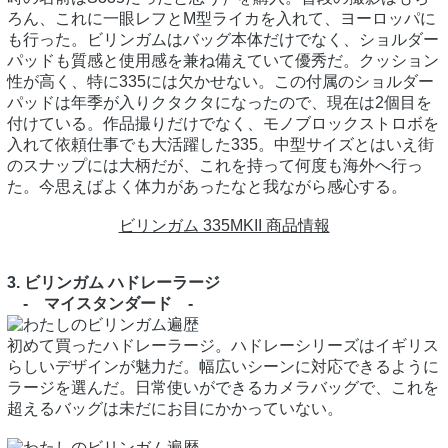
ろん、これに一眼レフとM型ライカを入れて、ヨーロッパに
も行った。ビリンガムはバッグ本体だけでなく、ショルダー
パッドも質感と使用感を兼ね備えていて優秀だ。クッション
性が高く、特に335には欠かせない。この付属のショルダー
パッドは年季が入りクタクタになったので、現在は2個目を
付けている。作品撮りだけでなく、モノブロックストロボを
入れて依頼仕事でも大活躍した335。中型サイズとはいえ街
のスナップには大柄だが、これを持って何度も海外へ行っ
た。今思えばよく体力があったなと我ながら感心する。
ビリンガム 335MKII 商品情報
3. ビリンガム ハドレーラージ
- マイスタンダード -
初めて買ったハドレーラージ。ハドレーシリーズはイギリス
らしいデザインが魅力だ。幅広いシーンに対応できるように
ラージを選んだ。日常使いができるカメラバッグで、これを
超えるバッグは未だにお目にかかっていない。