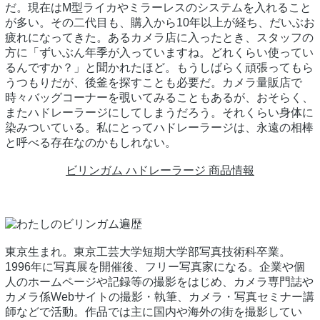
だ。現在はM型ライカやミラーレスのシステムを入れること
が多い。その二代目も、購入から10年以上が経ち、だいぶお
疲れになってきた。あるカメラ店に入ったとき、スタッフの
方に「ずいぶん年季が入っていますね。どれくらい使ってい
るんですか？」と聞かれたほど。もうしばらく頑張ってもら
うつもりだが、後釜を探すことも必要だ。カメラ量販店で
時々バッグコーナーを覗いてみることもあるが、おそらく、
またハドレーラージにしてしまうだろう。それくらい身体に
染みついている。私にとってハドレーラージは、永遠の相棒
と呼べる存在なのかもしれない。
ビリンガム ハドレーラージ 商品情報
東京生まれ。東京工芸大学短期大学部写真技術科卒業。
1996年に写真展を開催後、フリー写真家になる。企業や個
人のホームページや記録等の撮影をはじめ、カメラ専門誌や
カメラ係Webサイトの撮影・執筆、カメラ・写真セミナー講
師などで活動。作品では主に国内や海外の街を撮影してい