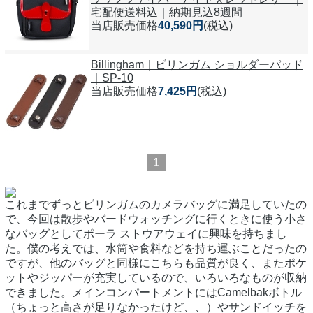
宅配便送料込｜納期見込8週間
当店販売価格
40,590円
(税込)
Billingham｜ビリンガム ショルダーパッド
｜SP-10
当店販売価格
7,425円
(税込)
1
これまでずっとビリンガムのカメラバッグに満足していたの
で、今回は散歩やバードウォッチングに行くときに使う小さ
なバッグとしてポーラ ストウアウェイに興味を持ちまし
た。僕の考えでは、水筒や食料などを持ち運ぶことだったの
ですが、他のバッグと同様にこちらも品質が良く、またポケ
ットやジッパーが充実しているので、いろいろなものが収納
できました。メインコンパートメントにはCamelbakボトル
（ちょっと高さが足りなかったけど、、）やサンドイッチを