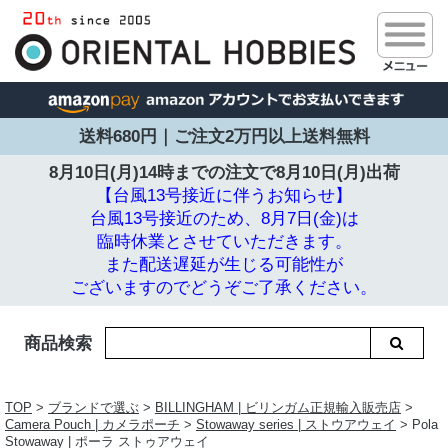
送料680円｜ご注文2万円以上送料無料
8月10日(月)14時までの注文で
8月10日(月)出荷
【台風13号接近に伴うお知らせ】
台風13号接近のため、8月7日(金)は
臨時休業とさせていただきます。
また配送遅延が生じる可能性が
ございますのでどうぞご了承ください。
商品検索
TOP
>
ブランドで選ぶ
>
BILLINGHAM | ビリンガム正規輸入販売店
>
Camera Pouch | カメラポーチ
>
Stowaway series | ストウアウェイ
> Pola
Stowaway | ポーラ ストゥアウェイ