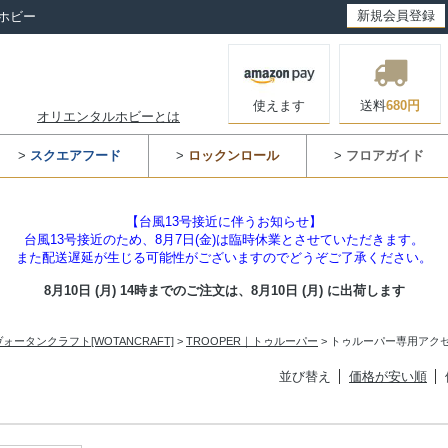
新規会員登録
ホビー
使えます
送料
680円
オリエンタルホビーとは
>
スクエアフード
>
ロックンロール
>
フロアガイド
【台風13号接近に伴うお知らせ】
台風13号接近のため、8月7日(金)は臨時休業とさせていただきます。
また配送遅延が生じる可能性がございますのでどうぞご了承ください。
8月10日 (月) 14時までのご注文は、
8月10日 (月) に出荷します
ヴォータンクラフト[WOTANCRAFT]
>
TROOPER｜トゥルーパー
> トゥルーパー専用アク
並び替え
価格が安い順