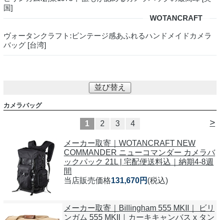
国]
WOTANCRAFT
ヴォータンクラフト:ビンテージ感あふれるハンドメイドカメラ
バッグ [台湾]
並び替え
カメラバッグ
>
1
2
3
4
メーカー取寄｜WOTANCRAFT NEW
COMMANDER ニューコマンダー カメラバ
ックパック 21L | 宅配便送料込｜納期4-8週
間
当店販売価格
131,670円
(税込)
メーカー取寄｜Billingham 555 MKII｜ ビリ
ンガム 555 MKII｜カーキキャンバス x タン