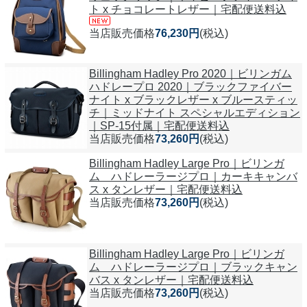
ト x チョコレートレザー｜宅配便送料込
当店販売価格
76,230円
(税込)
Billingham Hadley Pro 2020｜ビリンガム
ハドレープロ 2020｜ブラックファイバー
ナイト x ブラックレザー x ブルースティッ
チ｜ミッドナイト スペシャルエディション
｜SP-15付属｜宅配便送料込
当店販売価格
73,260円
(税込)
Billingham Hadley Large Pro｜ビリンガ
ム ハドレーラージプロ｜カーキキャンバ
ス x タンレザー｜宅配便送料込
当店販売価格
73,260円
(税込)
Billingham Hadley Large Pro｜ビリンガ
ム ハドレーラージプロ｜ブラックキャン
バス x タンレザー｜宅配便送料込
当店販売価格
73,260円
(税込)