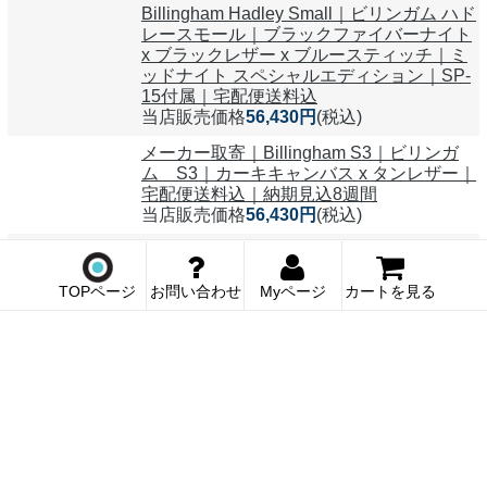
Billingham Hadley Small｜ビリンガム ハド
レースモール｜ブラックファイバーナイト
x ブラックレザー x ブルースティッチ｜ミ
ッドナイト スペシャルエディション｜SP-
15付属｜宅配便送料込
当店販売価格
56,430円
(税込)
メーカー取寄｜Billingham S3｜ビリンガ
ム S3｜カーキキャンバス x タンレザー｜
宅配便送料込｜納期見込8週間
当店販売価格
56,430円
(税込)
TOPページ
お問い合わせ
Myページ
カートを見る
メーカー取寄｜Billingham S3｜ビリンガ
ム S3｜ブラックファイバーナイト x ブラ
ックレザー｜宅配便送料込｜納期見込8週
間
当店販売価格
56,430円
(税込)
メーカー取寄｜Billingham S3｜ビリンガ
ム S3｜セージファイバーナイト x チョコ
レートレザー｜宅配便送料込｜納期見込8