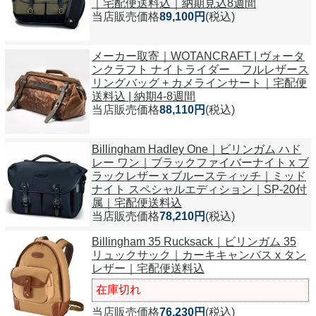
｜宅配便送料込｜納期見込8週間
当店販売価格
89,100円
(税込)
メーカー取寄｜WOTANCRAFT | ヴォータ
ンクラフト ナイトライダー フルレザース
リングバッグ + カメラインサート｜宅配便
送料込 | 納期4-8週間
当店販売価格
88,110円
(税込)
Billingham Hadley One｜ビリンガム ハド
レー ワン｜ブラックファイバーナイト x ブ
ラックレザー x ブルースティッチ｜ミッド
ナイト スペシャルエディション｜SP-20付
属｜宅配便送料込
当店販売価格
78,210円
(税込)
Billingham 35 Rucksack｜ビリンガム 35
リュックサック｜カーキキャンバス x タン
レザー｜宅配便送料込
在庫切れ
当店販売価格
76,230円
(税込)