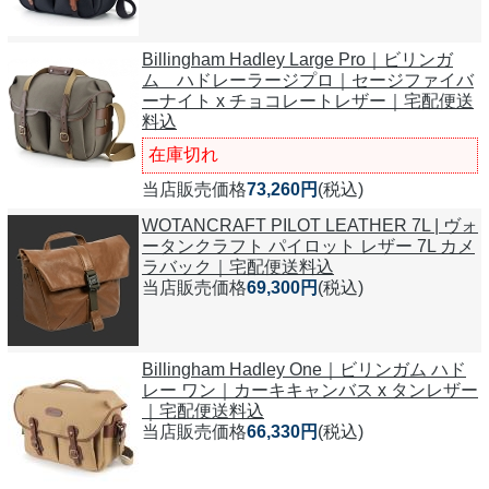
Billingham Hadley Large Pro｜ビリンガ
ム ハドレーラージプロ｜セージファイバ
ーナイト x チョコレートレザー｜宅配便送
料込
在庫切れ
当店販売価格
73,260円
(税込)
WOTANCRAFT PILOT LEATHER 7L | ヴォ
ータンクラフト パイロット レザー 7L カメ
ラバック｜宅配便送料込
当店販売価格
69,300円
(税込)
Billingham Hadley One｜ビリンガム ハド
レー ワン｜カーキキャンバス x タンレザー
｜宅配便送料込
当店販売価格
66,330円
(税込)