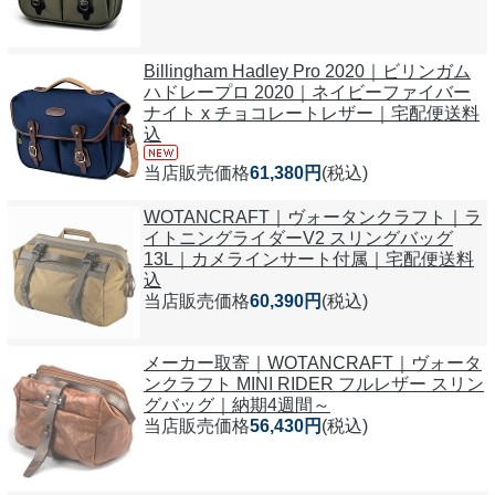
Billingham Hadley Pro 2020｜ビリンガム
ハドレープロ 2020｜ネイビーファイバー
ナイト x チョコレートレザー｜宅配便送料
込
当店販売価格
61,380円
(税込)
WOTANCRAFT｜ヴォータンクラフト｜ラ
イトニングライダーV2 スリングバッグ
13L｜カメラインサート付属｜宅配便送料
込
当店販売価格
60,390円
(税込)
メーカー取寄｜WOTANCRAFT｜ヴォータ
ンクラフト MINI RIDER フルレザー スリン
グバッグ｜納期4週間～
当店販売価格
56,430円
(税込)