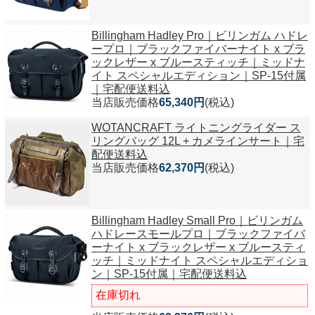
Billingham Hadley Pro｜ビリンガム ハドレ
ープロ｜ブラックファイバーナイト x ブラ
ックレザー x ブルースティッチ｜ミッドナ
イト スペシャルエディション｜SP-15付属
｜宅配便送料込
当店販売価格
65,340円
(税込)
WOTANCRAFT ライトニングライダー ス
リングバッグ 12L + カメラインサート｜宅
配便送料込
当店販売価格
62,370円
(税込)
Billingham Hadley Small Pro｜ビリンガム
ハドレースモールプロ｜ブラックファイバ
ーナイト x ブラックレザー x ブルースティ
ッチ｜ミッドナイト スペシャルエディショ
ン｜SP-15付属｜宅配便送料込
在庫切れ