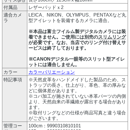
付属品
レザーパッドｘ2
適合カメ
LEICA、NIKON、OLYMPUS、PENTAXなど丸
ラ
型アイレットを装備するカメラに適合。
※本品は富士フイルム製デジタルカメラには装
着できません。ご使用には別売の
スリムリング
が必要です。なお、当店でのリング付け替えサ
ービスは終了しております。
※CANONデジタル一眼等のスリット型アイレ
ットには適合しません。
カラー
カラーバリエーション
特記事項
※天然皮革をハンドメイドした製品のため、ス
トラップの長さ、仕上がり、革色、革の厚みな
どに個体差があります。
※コバ加工が施されていない本革パーツの内側
より、天然由来の革繊維が露出する場合があり
ます。
※取付リングなどの仕様が商品写真と違う場合
がございます。
管理コー
100cm：9990310810101