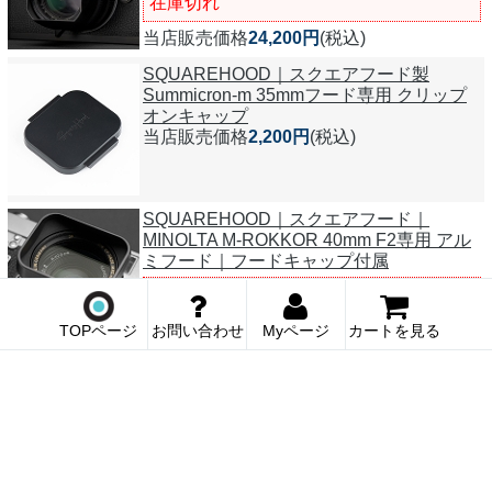
在庫切れ
当店販売価格
24,200円
(税込)
SQUAREHOOD｜スクエアフード製
Summicron-m 35mmフード専用 クリップ
オンキャップ
当店販売価格
2,200円
(税込)
SQUAREHOOD｜スクエアフード｜
MINOLTA M-ROKKOR 40mm F2専用 アル
ミフード｜フードキャップ付属
在庫切れ
当店販売価格
19,800円
(税込)
TOPページ
お問い合わせ
Myページ
カートを見る
SQUAREHOOD｜スクエアフード｜Leica
Summicron C 40mm F2.0専用 アルミフー
ド｜フードキャップ付属
在庫切れ
当店販売価格
19,800円
(税込)