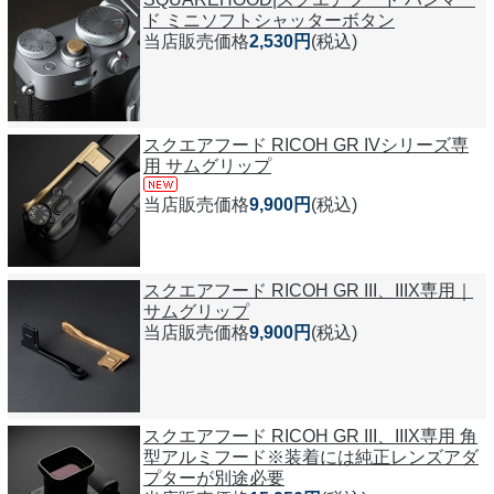
ド ミニソフトシャッターボタン
当店販売価格
2,530円
(税込)
スクエアフード RICOH GR IVシリーズ専
用 サムグリップ
当店販売価格
9,900円
(税込)
スクエアフード RICOH GR III、IIIX専用｜
サムグリップ
当店販売価格
9,900円
(税込)
スクエアフード RICOH GR III、IIIX専用 角
型アルミフード※装着には純正レンズアダ
プターが別途必要