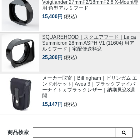
Voigtlander 27mmF2/18mmF2.8 X-Mount専
用 角型アルミフード
15,400円
(税込)
SQUAREHOOD｜スクエアフード｜Leica
Summicron 28mm ASPH V1 (11604) 用ア
ルミフード｜宅配便送料込
25,300円
(税込)
メーカー取寄｜Billingham｜ビリンガム エ
ンドポケット| Avea 3｜ブラックファイバ
ーナイト x ブラックレザー｜納期見込8週
間
15,147円
(税込)
商品検索