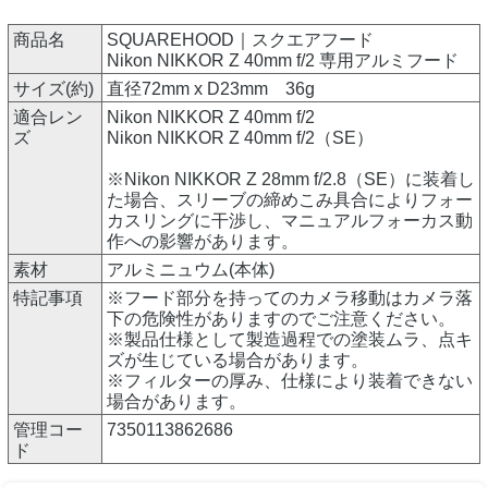
商品名
SQUAREHOOD｜スクエアフード
Nikon NIKKOR Z 40mm f/2 専用アルミフード
サイズ(約)
直径72mm x D23mm 36g
適合レン
Nikon NIKKOR Z 40mm f/2
ズ
Nikon NIKKOR Z 40mm f/2（SE）
※Nikon NIKKOR Z 28mm f/2.8（SE）に装着し
た場合、スリーブの締めこみ具合によりフォー
カスリングに干渉し、マニュアルフォーカス動
作への影響があります。
素材
アルミニュウム(本体)
特記事項
※フード部分を持ってのカメラ移動はカメラ落
下の危険性がありますのでご注意ください。
※製品仕様として製造過程での塗装ムラ、点キ
ズが生じている場合があります。
※フィルターの厚み、仕様により装着できない
場合があります。
管理コー
7350113862686
ド