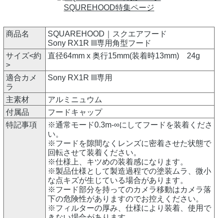
SQUREHOOD特集ページ
商品名
SQUAREHOOD｜スクエアフード
Sony RX1R III専用角型フード
サイズ<約
直径64mm x 奥行15mm(装着時13mm) 24g
>
適合カメ
Sony RX1R III専用
ラ
主素材
アルミニュウム
付属品
フードキャップ
特記事項
※通常モード0.3m-∞にしてフードを装着くださ
い。
※フードを隙間なくレンズに密着させた状態で
回転させて装着ください。
※仕様上、キツめの装着感になります。
※製品仕様として製造過程での塗装ムラ、微小
な点キズが生じている場合があります。
※フード部分を持ってのカメラ移動はカメラ落
下の危険性がありますのでお控えください。
※フィルターの厚み、仕様により装着、使用で
きない場合があります。